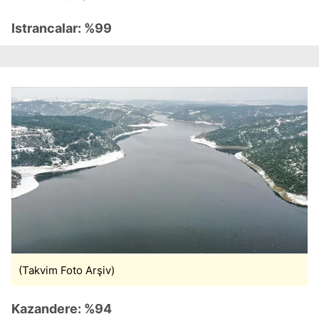
almak için lütfen
tıklayınız
.
Istrancalar: %99
(Takvim Foto Arşiv)
Kazandere: %94