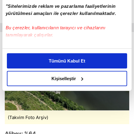
Elmalı: %95
"Sitelerimizde reklam ve pazarlama faaliyetlerinin
yürütülmesi amaçları ile çerezler kullanılmaktadır.
Terkos: %83
Bu çerezler, kullanıcıların tarayıcı ve cihazlarını
tanımlayarak çalışırlar.
Bu çerezlere izin vermeniz halinde sizlere özel
kişiselleştirilmiş reklamlar sunabilir, sayfalarımızda sizlere
Tümünü Kabul Et
daha iyi reklam deneyimi yaşatabiliriz. Bunu yaparken
amacımızın size daha iyi bir reklam deneyimi sunmak
olduğunu ve sizlere en iyi içerikleri sunabilmek adına
Kişiselleştir
elimizden gelen çabayı gösterdiğimizi ve bu noktada,
reklamların maliyetlerimizi karşılamak noktasında tek gelir
kalemimiz olduğunu sizlere hatırlatmak isteriz.
Her halükârda, kullanıcılar, bu çerezlere izin vermedikleri
(Takvim Foto Arşiv)
takdirde, kullanıcılara hedefli reklamlar
gösterilmeyecektir."
Alibey: %64