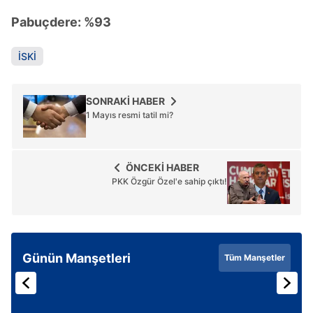
Pabuçdere: %93
İSKİ
SONRAKİ HABER
1 Mayıs resmi tatil mi?
ÖNCEKİ HABER
PKK Özgür Özel'e sahip çıktı!
Günün Manşetleri
Tüm Manşetler