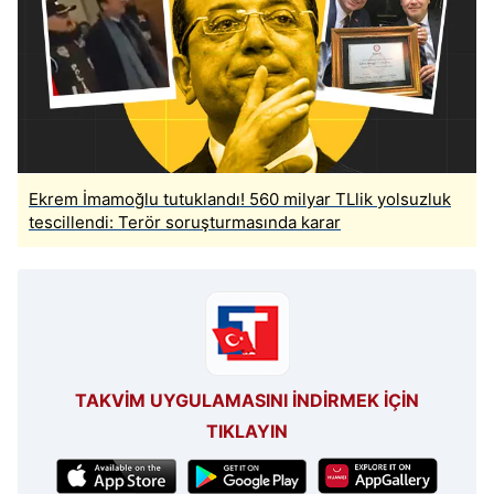
Ekrem İmamoğlu tutuklandı! 560 milyar TLlik yolsuzluk
tescillendi: Terör soruşturmasında karar
TAKVİM UYGULAMASINI İNDİRMEK İÇİN
TIKLAYIN