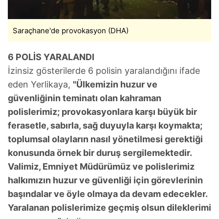
Sizlere daha iyi bir hizmet sunabilmek için İnternet
Sitemizde kendimize ve üçüncü kişilere ait çerezler
Saraçhane'de provokasyon (DHA)
kullanılmaktadır. Bu çerezler vasıtasıyla çeşitli kişisel
verileriniz işlenmekte olup gerekli olan çerezler bilgi
toplumu hizmetlerinin sunulması amacıyla
6 POLİS YARALANDI
kullanılmaktadır. Diğer çerezler, sitemizin daha işlevsel
İzinsiz gösterilerde 6 polisin yaralandığını ifade
kılınması ve kişiselleştirilmesi ve sizlere yönelik
eden Yerlikaya,
"Ülkemizin huzur ve
reklam/pazarlama faaliyetlerinin yapılması, amaçlarıyla
güvenliğinin teminatı olan kahraman
sınırlı olarak açık rızanız dahilinde kullanılacaktır.
polislerimiz; provokasyonlara karşı büyük bir
ferasetle, sabırla, sağ duyuyla karşı koymakta;
Çerezlere ilişkin tercihlerinizi aşağıda yer alan panel
vasıtasıyla belirleyebilirsiniz. Çerezlere ilişkin detaylı bilgi
toplumsal olayların nasıl yönetilmesi gerektiği
için Ayarlar butonuna tıklayabilir,
Çerez Bilgilendirme
konusunda örnek bir duruş sergilemektedir.
Metnimizi
ziyaret edebilirsiniz.
Valimiz, Emniyet Müdürümüz ve polislerimiz
halkımızın huzur ve güvenliği için görevlerinin
6698 sayılı Kişisel Verilerin Korunması Kanunu uyarınca
başındalar ve öyle olmaya da devam edecekler.
hazırlanmış Aydınlatma Metnimizi okumak ve sitemizde
Yaralanan polislerimize geçmiş olsun dileklerimi
ilgili mevzuata uygun olarak kullanılan çerezlerle ilgili bilgi
almak için lütfen
tıklayınız
.