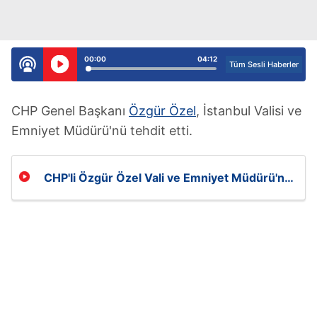
00:00
04:12
Tüm Sesli Haberler
CHP Genel Başkanı
Özgür Özel
, İstanbul Valisi ve
Emniyet Müdürü'nü tehdit etti.
CHP'li Özgür Özel Vali ve Emniyet Müdürü'nü
tehdit edip sokak çağrısı yaptı!