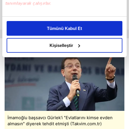
tanımlayarak çalışırlar.
Bu çerezlere izin vermeniz halinde sizlere özel
kişiselleştirilmiş reklamlar sunabilir, sayfalarımızda sizlere
Tümünü Kabul Et
daha iyi reklam deneyimi yaşatabiliriz. Bunu yaparken
amacımızın size daha iyi bir reklam deneyimi sunmak
olduğunu ve sizlere en iyi içerikleri sunabilmek adına
Kişiselleştir
elimizden gelen çabayı gösterdiğimizi ve bu noktada,
reklamların maliyetlerimizi karşılamak noktasında tek gelir
kalemimiz olduğunu sizlere hatırlatmak isteriz.
Her halükârda, kullanıcılar, bu çerezlere izin vermedikleri
takdirde, kullanıcılara hedefli reklamlar
gösterilmeyecektir."
Sizlere daha iyi bir hizmet sunabilmek için İnternet
Sitemizde kendimize ve üçüncü kişilere ait çerezler
İmamoğlu başsavcı Gürlek'i ʺEvlatlarını kimse evden
kullanılmaktadır. Bu çerezler vasıtasıyla çeşitli kişisel
almasınʺ diyerek tehdit etmişti (Takvim.com.tr)
verileriniz işlenmekte olup gerekli olan çerezler bilgi