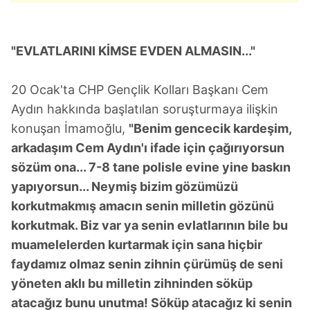
toplumu hizmetlerinin sunulması amacıyla
kullanılmaktadır. Diğer çerezler, sitemizin daha işlevsel
kılınması ve kişiselleştirilmesi ve sizlere yönelik
"EVLATLARINI KİMSE EVDEN ALMASIN..."
reklam/pazarlama faaliyetlerinin yapılması, amaçlarıyla
sınırlı olarak açık rızanız dahilinde kullanılacaktır.
20 Ocak'ta CHP Gençlik Kolları Başkanı Cem
Aydın hakkında başlatılan soruşturmaya ilişkin
Çerezlere ilişkin tercihlerinizi aşağıda yer alan panel
konuşan İmamoğlu,
"Benim gencecik kardeşim,
vasıtasıyla belirleyebilirsiniz. Çerezlere ilişkin detaylı bilgi
için Ayarlar butonuna tıklayabilir,
Çerez Bilgilendirme
arkadaşım Cem Aydın'ı ifade için çağırıyorsun
Metnimizi
ziyaret edebilirsiniz.
sözüm ona... 7-8 tane polisle evine yine baskın
yapıyorsun... Neymiş bizim gözümüzü
6698 sayılı Kişisel Verilerin Korunması Kanunu uyarınca
korkutmakmış amacın senin milletin gözünü
hazırlanmış Aydınlatma Metnimizi okumak ve sitemizde
korkutmak. Biz var ya senin evlatlarının bile bu
ilgili mevzuata uygun olarak kullanılan çerezlerle ilgili bilgi
muamelelerden kurtarmak için sana hiçbir
almak için lütfen
tıklayınız
.
faydamız olmaz senin zihnin çürümüş de seni
yöneten aklı bu milletin zihninden söküp
atacağız bunu unutma! Söküp atacağız ki senin