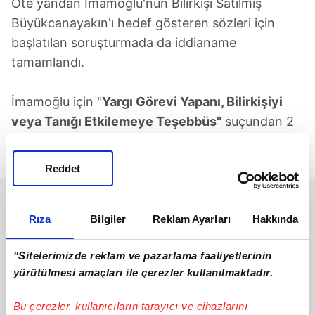
Öte yandan İmamoğlu'nun Bilirkişi Satılmış
Büyükcanayakın'ı hedef gösteren sözleri için
başlatılan soruşturmada da iddianame
tamamlandı.
İmamoğlu için "
Yargı Görevi Yapanı, Bilirkişiyi
veya Tanığı Etkilemeye Teşebbüs"
suçundan 2
yıldan 4 yıla kadar hapis cezası ve siyasi yasak
istendi.
Reddet
Rıza
Bilgiler
Reklam Ayarları
Hakkında
"Sitelerimizde reklam ve pazarlama faaliyetlerinin
yürütülmesi amaçları ile çerezler kullanılmaktadır.
Bu çerezler, kullanıcıların tarayıcı ve cihazlarını