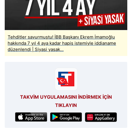
Tehditler savurmuştu! İBB Başkanı Ekrem İmamoğlu
hakkında 7 yıl 4 aya kadar hapis istemiyle iddianame
düzenlendi | Siyasi yasak...
TAKVİM UYGULAMASINI İNDİRMEK İÇİN
TIKLAYIN