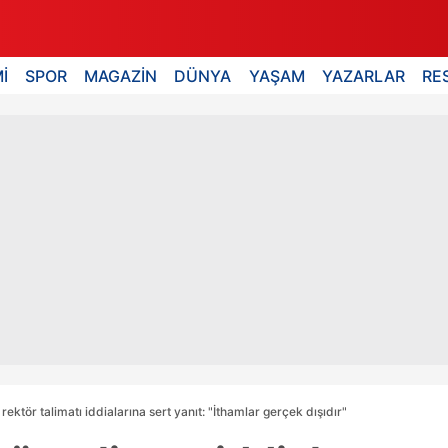
İ
SPOR
MAGAZİN
DÜNYA
YAŞAM
YAZARLAR
RE
ektör talimatı iddialarına sert yanıt: "İthamlar gerçek dışıdır"