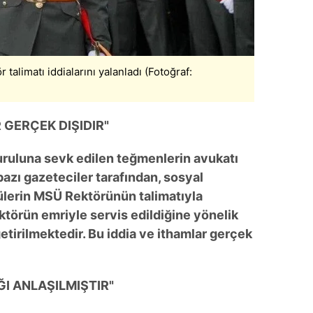
alimatı iddialarını yalanladı (Fotoğraf:
R GERÇEK DIŞIDIR"
Kuruluna sevk edilen teğmenlerin avukatı
bazı gazeteciler tarafından, sosyal
lerin MSÜ Rektörünün talimatıyla
ektörün emriyle servis edildiğine yönelik
 getirilmektedir. Bu iddia ve ithamlar gerçek
I ANLAŞILMIŞTIR"