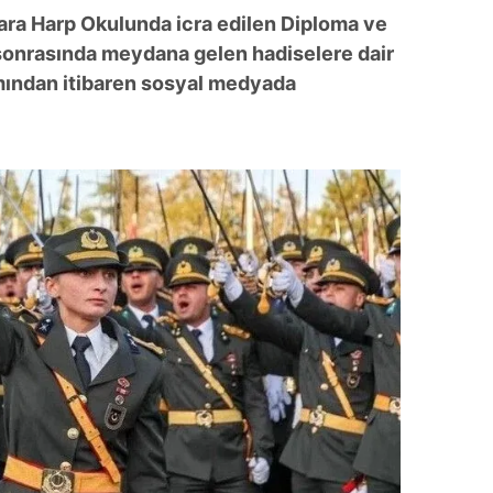
 çerezlerle ilgili bilgi almak için lütfen
tıklayınız
.
ara Harp Okulunda icra edilen Diploma ve
sonrasında meydana gelen hadiselere dair
ından itibaren sosyal medyada