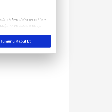
ızda sizlere daha iyi reklam
duğunu ve sizlere en iyi
liyetlerimizi karşılamak
Tümünü Kabul Et
ar gösterilmeyecektir."
çerezler kullanılmaktadır. Bu
u hizmetlerinin sunulması
i ve sizlere yönelik
nılacaktır.
kin detaylı bilgi için Ayarlar
ak ve sitemizde ilgili