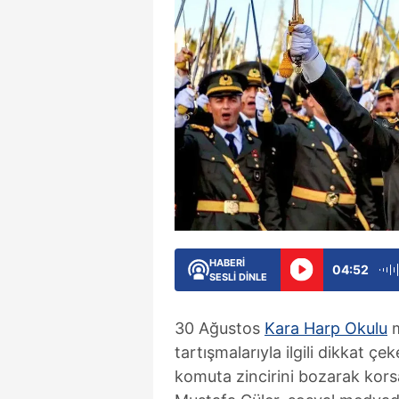
HABERİ
04:52
SESLİ DİNLE
30 Ağustos
Kara Harp Okulu
m
tartışmalarıyla ilgili dikkat ç
komuta zincirini bozarak kor