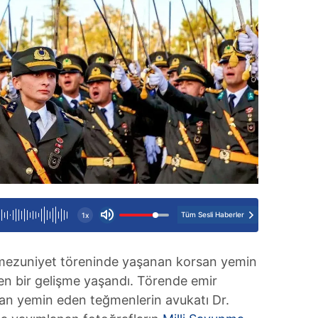
Tüm Sesli Haberler
1x
ezuniyet töreninde yaşanan korsan yemin
eken bir gelişme yaşandı. Törende emir
san yemin eden teğmenlerin avukatı Dr.