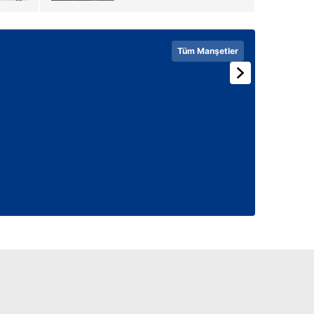
 çerezlerle ilgili bilgi almak için lütfen
tıklayınız
.
Tüm Manşetler