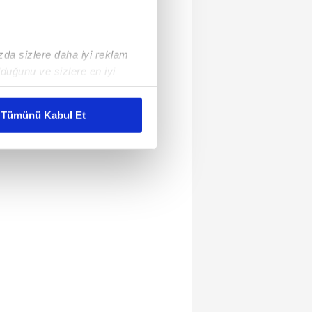
ızda sizlere daha iyi reklam
duğunu ve sizlere en iyi
liyetlerimizi karşılamak
Tümünü Kabul Et
ar gösterilmeyecektir."
çerezler kullanılmaktadır. Bu
u hizmetlerinin sunulması
i ve sizlere yönelik
nılacaktır.
kin detaylı bilgi için Ayarlar
ak ve sitemizde ilgili