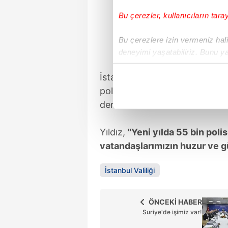
Bu çerezler, kullanıcıların tara
Bu çerezlere izin vermeniz halin
deneyimi yaşatabiliriz. Bunu y
içerikleri sunabilmek adına el
İstanbul Emniyet Müdürü Sela
noktasında tek gelir kalemimiz 
polis ekiplerince gerçekleştiri
Her halükârda, kullanıcılar, bu 
denetledi.
Sizlere daha iyi bir hizmet sun
Yıldız,
"Yeni yılda 55 bin poli
çerezler vasıtasıyla çeşitli kiş
vatandaşlarımızın huzur ve gü
amacıyla kullanılmaktadır. Diğer
reklam/pazarlama faaliyetlerinin
İstanbul Valiliği
Çerezlere ilişkin tercihlerinizi 
butonuna tıklayabilir,
Çerez Bi
ÖNCEKİ HABER
Suriye'de işimiz var!
6698 sayılı Kişisel Verilerin 