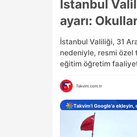
İstanbul Vali
ayarı: Okull
İstanbul Valiliği, 31 A
nedeniyle, resmi özel
eğitim öğretim faaliye
Takvim.com.tr
Takvim'i Google'a ekleyin,