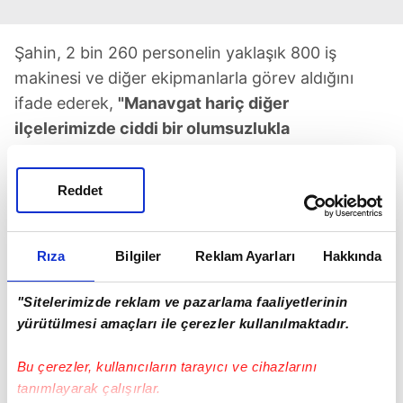
Şahin, 2 bin 260 personelin yaklaşık 800 iş
makinesi ve diğer ekipmanlarla görev aldığını
ifade ederek,
"Manavgat hariç diğer
ilçelerimizde ciddi bir olumsuzlukla
karşılaşmadık. Manavgat'ta kısa süre içinde 106
kilogramlık büyük yağış aldık. Özellikle Sarılar
Reddet
Mahallemiz bölgesinde yoğun yağışla beraber
su basmaları ihbarları geldi. Toplam 500
civarında ihbar aldık. Bu ihbarların büyük
Rıza
Bilgiler
Reklam Ayarları
Hakkında
bölümü iş yeri ve konut su basması şeklindeydi.
"Sitelerimizde reklam ve pazarlama faaliyetlerinin
Bunlara müdahale ettik, etmeye de devam
yürütülmesi amaçları ile çerezler kullanılmaktadır.
ediyoruz."
dedi.
Bu çerezler, kullanıcıların tarayıcı ve cihazlarını
tanımlayarak çalışırlar.