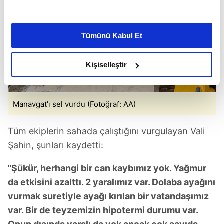
Bu çerezlere izin vermeniz halinde sizlere özel
kişiselleştirilmiş reklamlar sunabilir, sayfalarımızda sizlere
Tümünü Kabul Et
daha iyi reklam deneyimi yaşatabiliriz. Bunu yaparken
amacımızın size daha iyi bir reklam deneyimi sunmak
olduğunu ve sizlere en iyi içerikleri sunabilmek adına
Kişiselleştir
elimizden gelen çabayı gösterdiğimizi ve bu noktada,
reklamların maliyetlerimizi karşılamak noktasında tek gelir
kalemimiz olduğunu sizlere hatırlatmak isteriz.
Manavgat'ı sel vurdu (Fotoğraf: AA)
Her halükârda, kullanıcılar, bu çerezlere izin vermedikleri
Tüm ekiplerin sahada çalıştığını vurgulayan Vali
takdirde, kullanıcılara hedefli reklamlar
Şahin, şunları kaydetti:
gösterilmeyecektir."
"Şükür, herhangi bir can kaybımız yok. Yağmur
Sizlere daha iyi bir hizmet sunabilmek için İnternet
da etkisini azalttı. 2 yaralımız var. Dolaba ayağını
Sitemizde kendimize ve üçüncü kişilere ait çerezler
vurmak suretiyle ayağı kırılan bir vatandaşımız
kullanılmaktadır. Bu çerezler vasıtasıyla çeşitli kişisel
verileriniz işlenmekte olup gerekli olan çerezler bilgi
var. Bir de teyzemizin hipotermi durumu var.
toplumu hizmetlerinin sunulması amacıyla