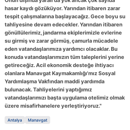
Onun dışında yaralı da yok ancak çok sayıda
kullanılmaktadır. Diğer çerezler, sitemizin daha işlevsel
hasar kaydı gözüküyor. Yarından itibaren zarar
kılınması ve kişiselleştirilmesi ve sizlere yönelik
tespit çalışmalarına başlayacağız. Gece boyu su
reklam/pazarlama faaliyetlerinin yapılması, amaçlarıyla
tahliyesine devam edecekler. Yarından itibaren
sınırlı olarak açık rızanız dahilinde kullanılacaktır.
gönüllülerimiz, jandarma ekiplerimizle evlerine
Çerezlere ilişkin tercihlerinizi aşağıda yer alan panel
su girmiş ve zarar görmüş, çamurla mücadele
vasıtasıyla belirleyebilirsiniz. Çerezlere ilişkin detaylı bilgi
eden vatandaşlarımıza yardımcı olacaklar. Bu
için Ayarlar butonuna tıklayabilir,
Çerez Bilgilendirme
konuda vatandaşlarımızın tüm taleplerini yerine
Metnimizi
ziyaret edebilirsiniz.
getireceğiz. Acil ekonomik desteğe ihtiyacı
olanlara Manavgat Kaymakamlığı'mız Sosyal
6698 sayılı Kişisel Verilerin Korunması Kanunu uyarınca
Yardımlaşma Vakfından maddi yardımda
hazırlanmış Aydınlatma Metnimizi okumak ve sitemizde
ilgili mevzuata uygun olarak kullanılan çerezlerle ilgili bilgi
bulunacak. Tahliyelerini yaptığımız
almak için lütfen
tıklayınız
.
vatandaşlarımızı başta uygulama otelimiz olmak
üzere misafirhanelere yerleştiriyoruz."
Antalya
Manavgat