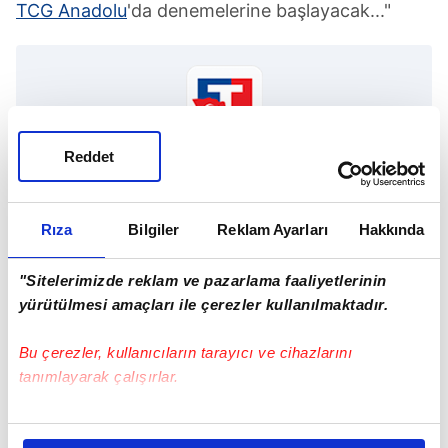
TCG Anadolu
'da denemelerine başlayacak..."
Reddet
TAKVİM UYGULAMASINI İNDİRMEK İÇİN
TIKLAYIN
Rıza
Bilgiler
Reklam Ayarları
Hakkında
"Sitelerimizde reklam ve pazarlama faaliyetlerinin
Selçuk Bayraktar
Bayraktar TB3
TCG Anadolu
yürütülmesi amaçları ile çerezler kullanılmaktadır.
Bu çerezler, kullanıcıların tarayıcı ve cihazlarını
SONRAKİ HABER
tanımlayarak çalışırlar.
THY duyurdu! Kara listeye alındı
Bu çerezlere izin vermeniz halinde sizlere özel