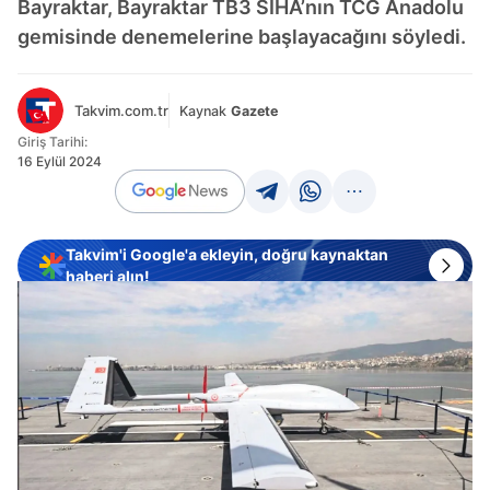
Bayraktar, Bayraktar TB3 SİHA’nın TCG Anadolu
gemisinde denemelerine başlayacağını söyledi.
Takvim.com.tr
Kaynak
Gazete
Giriş Tarihi:
16 Eylül 2024
Takvim'i Google'a ekleyin, doğru kaynaktan
haberi alın!