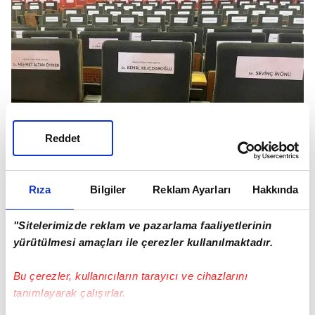
Reddet
Rıza
Bilgiler
Reklam Ayarları
Hakkında
"Sitelerimizde reklam ve pazarlama faaliyetlerinin
yürütülmesi amaçları ile çerezler kullanılmaktadır.
KOLTUKTAN İSMİ SÖKÜLDÜ
Bu çerezler, kullanıcıların tarayıcı ve cihazlarını
Kılıçdaroğlu gelmeyince Özgür Özel'in talimatı ile
tanımlayarak çalışırlar.
Kılıçdaroğlu'nun ismi koltuktan söküldü.