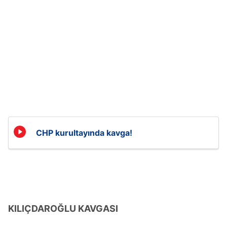
kullanılmaktadır. Diğer çerezler, sitemizin daha işlevsel
kılınması ve kişiselleştirilmesi ve sizlere yönelik
reklam/pazarlama faaliyetlerinin yapılması, amaçlarıyla
sınırlı olarak açık rızanız dahilinde kullanılacaktır.
Çerezlere ilişkin tercihlerinizi aşağıda yer alan panel
vasıtasıyla belirleyebilirsiniz. Çerezlere ilişkin detaylı bilgi
için Ayarlar butonuna tıklayabilir,
Çerez Bilgilendirme
Metnimizi
ziyaret edebilirsiniz.
6698 sayılı Kişisel Verilerin Korunması Kanunu uyarınca
CHP kurultayında kavga!
hazırlanmış Aydınlatma Metnimizi okumak ve sitemizde
ilgili mevzuata uygun olarak kullanılan çerezlerle ilgili bilgi
almak için lütfen
tıklayınız
.
KILIÇDAROĞLU KAVGASI