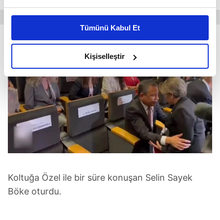
Bu çerezlere izin vermeniz halinde sizlere özel
kişiselleştirilmiş reklamlar sunabilir, sayfalarımızda sizlere
Tümünü Kabul Et
daha iyi reklam deneyimi yaşatabiliriz. Bunu yaparken
amacımızın size daha iyi bir reklam deneyimi sunmak
olduğunu ve sizlere en iyi içerikleri sunabilmek adına
Kişiselleştir
elimizden gelen çabayı gösterdiğimizi ve bu noktada,
reklamların maliyetlerimizi karşılamak noktasında tek gelir
kalemimiz olduğunu sizlere hatırlatmak isteriz.
Her halükârda, kullanıcılar, bu çerezlere izin vermedikleri
takdirde, kullanıcılara hedefli reklamlar
gösterilmeyecektir."
Sizlere daha iyi bir hizmet sunabilmek için İnternet
Sitemizde kendimize ve üçüncü kişilere ait çerezler
Koltuğa Özel ile bir süre konuşan Selin Sayek
kullanılmaktadır. Bu çerezler vasıtasıyla çeşitli kişisel
Böke oturdu.
verileriniz işlenmekte olup gerekli olan çerezler bilgi
toplumu hizmetlerinin sunulması amacıyla