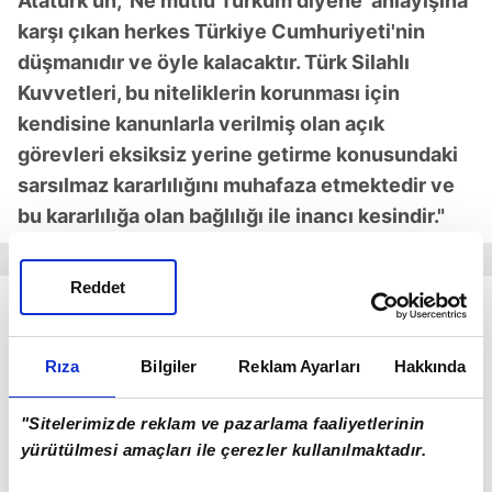
Atatürk'ün, 'Ne mutlu Türküm diyene' anlayışına
karşı çıkan herkes Türkiye Cumhuriyeti'nin
düşmanıdır ve öyle kalacaktır. Türk Silahlı
Kuvvetleri, bu niteliklerin korunması için
kendisine kanunlarla verilmiş olan açık
görevleri eksiksiz yerine getirme konusundaki
sarsılmaz kararlılığını muhafaza etmektedir ve
bu kararlılığa olan bağlılığı ile inancı kesindir."
Reddet
"Muhtıra"
olarak nitelendirilen bu açıklamanın
ardından kabine üyeleri gece boyu çalışarak buna
Rıza
Bilgiler
Reklam Ayarları
Hakkında
nasıl bir yanıt verileceğini tartıştı. Hükümet
Sözcüsü Cemil Çiçek, 28 Nisan saat 15.00'te,
"Sitelerimizde reklam ve pazarlama faaliyetlerinin
"Başbakan'a bağlı bir kurum olan Genelkurmay
yürütülmesi amaçları ile çerezler kullanılmaktadır.
Başkanlığı'nın herhangi bir konuda hükümete