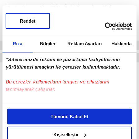
Singh, Gazze'de sivillerin ihtiyaç duydukları
şeylere sahip olmalarını ve güvenli bölgelere
Reddet
tahliye edilebilmelerini sağlamak için İsraillilerle
temaslarını sürdürdüklerini kaydetti.
Rıza
Bilgiler
Reklam Ayarları
Hakkında
"Sitelerimizde reklam ve pazarlama faaliyetlerinin
yürütülmesi amaçları ile çerezler kullanılmaktadır.
Bu çerezler, kullanıcıların tarayıcı ve cihazlarını
tanımlayarak çalışırlar.
Bu çerezlere izin vermeniz halinde sizlere özel
kişiselleştirilmiş reklamlar sunabilir, sayfalarımızda sizlere
Tümünü Kabul Et
daha iyi reklam deneyimi yaşatabiliriz. Bunu yaparken
amacımızın size daha iyi bir reklam deneyimi sunmak
olduğunu ve sizlere en iyi içerikleri sunabilmek adına
Kişiselleştir