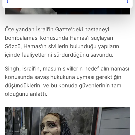
elimizden gelen çabayı gösterdiğimizi ve bu noktada,
reklamların maliyetlerimizi karşılamak noktasında tek gelir
kalemimiz olduğunu sizlere hatırlatmak isteriz.
Öte yandan İsrail'in Gazze'deki hastaneyi
Her halükârda, kullanıcılar, bu çerezlere izin vermedikleri
bombalaması konusunda Hamas'ı suçlayan
takdirde, kullanıcılara hedefli reklamlar
Sözcü, Hamas'ın sivillerin bulunduğu yapıların
gösterilmeyecektir."
içinde faaliyetlerini sürdürdüğünü savundu.
Sizlere daha iyi bir hizmet sunabilmek için İnternet
Sitemizde kendimize ve üçüncü kişilere ait çerezler
Singh, İsrail'in, masum sivillerin hedef alınmaması
kullanılmaktadır. Bu çerezler vasıtasıyla çeşitli kişisel
konusunda savaş hukukuna uyması gerektiğini
verileriniz işlenmekte olup gerekli olan çerezler bilgi
düşündüklerini ve bu konuda güvenlerinin tam
toplumu hizmetlerinin sunulması amacıyla
olduğunu anlattı.
kullanılmaktadır. Diğer çerezler, sitemizin daha işlevsel
kılınması ve kişiselleştirilmesi ve sizlere yönelik
reklam/pazarlama faaliyetlerinin yapılması, amaçlarıyla
sınırlı olarak açık rızanız dahilinde kullanılacaktır.
Çerezlere ilişkin tercihlerinizi aşağıda yer alan panel