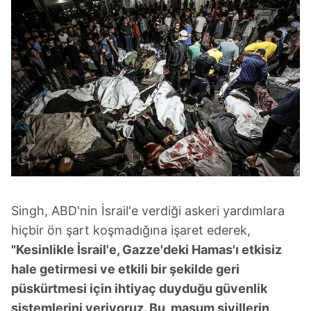
Singh, ABD'nin İsrail'e verdiği askeri yardımlara
hiçbir ön şart koşmadığına işaret ederek,
"Kesinlikle İsrail'e, Gazze'deki Hamas'ı etkisiz
hale getirmesi ve etkili bir şekilde geri
püskürtmesi için ihtiyaç duyduğu güvenlik
sistemlerini veriyoruz. Bu, masum sivillerin