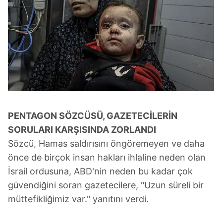
vasıtasıyla belirleyebilirsiniz. Çerezlere ilişkin detaylı bilgi
için Ayarlar butonuna tıklayabilir,
Çerez Bilgilendirme
Metnimizi
ziyaret edebilirsiniz.
6698 sayılı Kişisel Verilerin Korunması Kanunu uyarınca
hazırlanmış Aydınlatma Metnimizi okumak ve sitemizde
ilgili mevzuata uygun olarak kullanılan çerezlerle ilgili bilgi
almak için lütfen
tıklayınız
.
PENTAGON SÖZCÜSÜ, GAZETECİLERİN
SORULARI KARŞISINDA ZORLANDI
Sözcü, Hamas saldırısını öngöremeyen ve daha
önce de birçok insan hakları ihlaline neden olan
İsrail ordusuna, ABD'nin neden bu kadar çok
güvendiğini soran gazetecilere, "Uzun süreli bir
müttefikliğimiz var." yanıtını verdi.