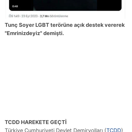
Tunç Soyer LGBT terörüne açık destek vererek
"Emrinizdeyiz" demişti.
TCDD HAREKETE GEÇTİ
Türkiye Cumhuriyeti Devlet Demiryolları (
TCDD
)