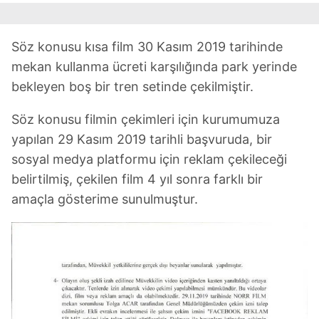
kılınması ve kişiselleştirilmesi ve sizlere yönelik
reklam/pazarlama faaliyetlerinin yapılması, amaçlarıyla
sınırlı olarak açık rızanız dahilinde kullanılacaktır.
Söz konusu kısa film 30 Kasım 2019 tarihinde
mekan kullanma ücreti karşılığında park yerinde
Çerezlere ilişkin tercihlerinizi aşağıda yer alan panel
bekleyen boş bir tren setinde çekilmiştir.
vasıtasıyla belirleyebilirsiniz. Çerezlere ilişkin detaylı bilgi
için Ayarlar butonuna tıklayabilir,
Çerez Bilgilendirme
Söz konusu filmin çekimleri için kurumumuza
Metnimizi
ziyaret edebilirsiniz.
yapılan 29 Kasım 2019 tarihli başvuruda, bir
6698 sayılı Kişisel Verilerin Korunması Kanunu uyarınca
sosyal medya platformu için reklam çekileceği
hazırlanmış Aydınlatma Metnimizi okumak ve sitemizde
belirtilmiş, çekilen film 4 yıl sonra farklı bir
ilgili mevzuata uygun olarak kullanılan çerezlerle ilgili bilgi
amaçla gösterime sunulmuştur.
almak için lütfen
tıklayınız
.