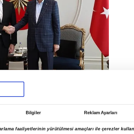
menistan
ilişkileri ve Azerbaycan'ın
Karabağ
n olaylar da ele alındı.
Bilgiler
Reklam Ayarları
rlama faaliyetlerinin yürütülmesi amaçları ile çerezler kullan