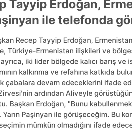
p Tayyip Erdoğan, Erme
şinyan ile telefonda gö
aşkan Recep Tayyip Erdoğan, Ermenista
, Türkiye-Ermenistan ilişkileri ve bölge
yrıca, iki lider bölgede kalıcı barış ve is
amının kalkınma ve refahına katkıda bul
k çabalara devam edeceklerini ifade ed
rvesi'nin ardından Aliveyle görüştüğü
u. Başkan Erdoğan, "Bunu kabullenmek
 Yarın Paşinyan ile görüşeceğim. Bu ko
ir seçimin mümkün olmadığını ifade ede