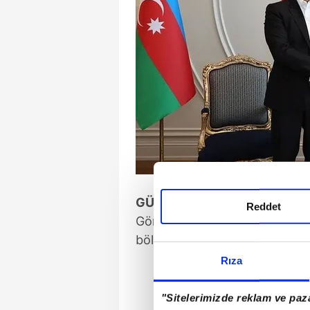
GÜNDEM ERMENİSTAN
Reddet
Görüşmede, Azerbaycan -
Er
bölgesinde son günlerde yaşana
Rıza
"Sitelerimizde reklam ve paza