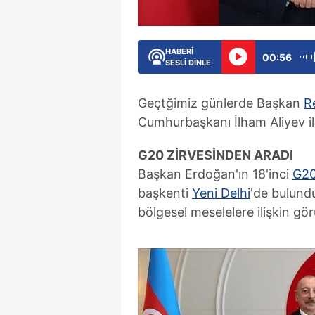
HABERİ
00:56
SESLİ DİNLE
Geçtğimiz günlerde Başkan
R
Cumhurbaşkanı İlham Aliyev ile
G20 ZİRVESİNDEN ARADI
Başkan Erdoğan'ın 18'inci
G20
başkenti
Yeni Delhi
'de bulund
bölgesel meselelere ilişkin gör