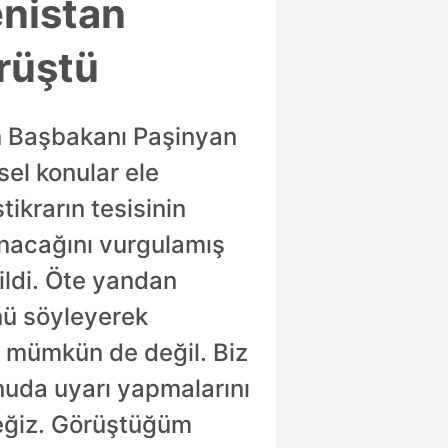
nistan
rüştü
n Başbakanı Paşinyan
sel konular ele
tikrarın tesisinin
unacağını vurgulamış
ildi. Öte yandan
nü söyleyerek
 mümkün de değil. Biz
nuda uyarı yapmalarını
ceğiz. Görüştüğüm