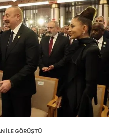
 çerezlerle ilgili bilgi almak için lütfen
tıklayınız
.
N İLE GÖRÜŞTÜ