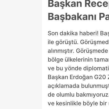
Başkan Rece
Başbakanı Pa
Son dakika haberi! B
ile görüştü. Görüşmede
alınmıştır. Görüşmede a
bölge ülkelerinin tam
ve bu yönde diplomati
Başkan Erdoğan G20 Zi
açıklamada bulunmuşt
de olumlu bakmıyoruz.
ve kesinlikle böyle b