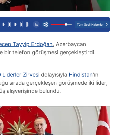
Tüm Sesli Haberler
1x
ecep Tayyip Erdoğan
, Azerbaycan
 bir telefon görüşmesi gerçekleştirdi.
 Liderler Zirvesi
dolayısıyla
Hindistan
'ın
uğu sırada gerçekleşen görüşmede iki lider,
üş alışverişinde bulundu.