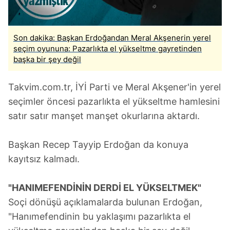
Son dakika: Başkan Erdoğandan Meral Akşenerin yerel
seçim oyununa: Pazarlıkta el yükseltme gayretinden
başka bir şey değil
Takvim.com.tr, İYİ Parti ve Meral Akşener'in yerel
seçimler öncesi pazarlıkta el yükseltme hamlesini
satır satır manşet manşet okurlarına aktardı.
Başkan Recep Tayyip Erdoğan da konuya
kayıtsız kalmadı.
"HANIMEFENDİNİN DERDİ EL YÜKSELTMEK"
Soçi dönüşü açıklamalarda bulunan Erdoğan,
"Hanımefendinin bu yaklaşımı pazarlıkta el