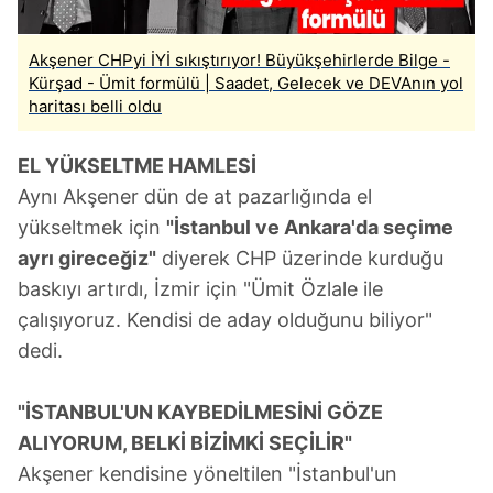
Akşener CHPyi İYİ sıkıştırıyor! Büyükşehirlerde Bilge -
Kürşad - Ümit formülü | Saadet, Gelecek ve DEVAnın yol
haritası belli oldu
EL YÜKSELTME HAMLESİ
Aynı Akşener dün de at pazarlığında el
yükseltmek için
"İstanbul ve Ankara'da seçime
ayrı gireceğiz"
diyerek CHP üzerinde kurduğu
baskıyı artırdı, İzmir için "Ümit Özlale ile
çalışıyoruz. Kendisi de aday olduğunu biliyor"
dedi.
"İSTANBUL'UN KAYBEDİLMESİNİ GÖZE
ALIYORUM, BELKİ BİZİMKİ SEÇİLİR"
Akşener kendisine yöneltilen "İstanbul'un