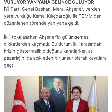
VURUYOR YAN YANA GELİNCE GÜLÜYOR
verileriniz işlenmekte olup gerekli olan çerezler bilgi
İYİ Parti Genel Başkanı Meral Akşener, yerden
toplumu hizmetlerinin sunulması amacıyla
yere vurduğu Kemal Kılıçdaroğlu ile TBMM'den
kullanılmaktadır. Diğer çerezler, sitemizin daha işlevsel
kılınması ve kişiselleştirilmesi ve sizlere yönelik
düzenlenen törende yan yana geldi.
reklam/pazarlama faaliyetlerinin yapılması, amaçlarıyla
sınırlı olarak açık rızanız dahilinde kullanılacaktır.
İkili tokalaşırken Akşener'in gülümsemesi
dikkatlerden kaçmadı. Bu durum ikili arasındaki
Çerezlere ilişkin tercihlerinizi aşağıda yer alan panel
krizin göstermelik olduğunu kanıtlarken at
vasıtasıyla belirleyebilirsiniz. Çerezlere ilişkin detaylı bilgi
pazarlığını da açık eden bir unsur olarak kayıtlara
için Ayarlar butonuna tıklayabilir,
Çerez Bilgilendirme
Metnimizi
ziyaret edebilirsiniz.
geçti.
6698 sayılı Kişisel Verilerin Korunması Kanunu uyarınca
hazırlanmış Aydınlatma Metnimizi okumak ve sitemizde
ilgili mevzuata uygun olarak kullanılan çerezlerle ilgili bilgi
almak için lütfen
tıklayınız
.