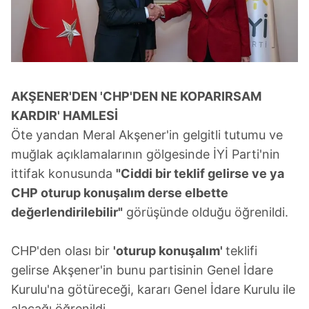
AKŞENER'DEN 'CHP'DEN NE KOPARIRSAM
KARDIR' HAMLESİ
Öte yandan Meral Akşener'in gelgitli tutumu ve
muğlak açıklamalarının gölgesinde İYİ Parti'nin
ittifak konusunda
"Ciddi bir teklif gelirse ve ya
CHP oturup konuşalım derse elbette
değerlendirilebilir"
görüşünde olduğu öğrenildi.
CHP'den olası bir
'oturup konuşalım'
teklifi
gelirse Akşener'in bunu partisinin Genel İdare
Kurulu'na götüreceği, kararı Genel İdare Kurulu ile
alacağı öğrenildi.