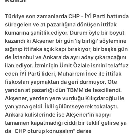
Türkiye son zamanlarda CHP - İYİ Parti hattında
süregelen ve at pazarlığına dönüşen ittifak
kumarına şahitlik ediyor. Durum öyle bir boyut
kazandı ki Akşener bir gün 'iş birliği' söylemine
sığınıp ittifaka açık kapı bırakıyor, bir başka gün
de İstanbul ve Ankara'da ayrı aday çıkaracağını
ilan ediyor. İzmir için Ümit Özlale ismini telaffuz
eden İYİ Parti lideri, Muharrem İnce ile ittifak
fiskosları yapmaktan da geri durmuyor. Öte
yandan at pazarlığı dün TBMM'de tescillendi.
Akşener, yerden yere vurduğu Kılıçdaroğlu ile
yan yana geldi. İkili gülümseyerek tokalaştı.
Ankara kulislerinde ise Akşener'in kapıyı
tamamen kapatmadığı ciddi bir teklif gelirse ya
da "CHP oturup konuşalım" derse