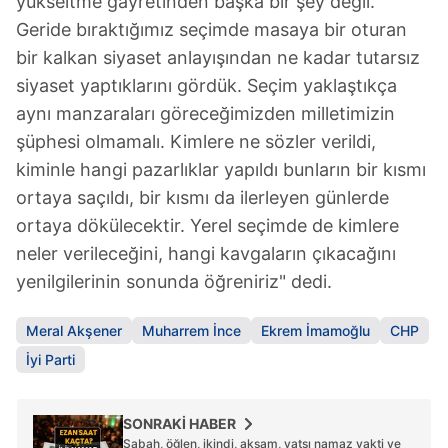
yükseltme gayretinden başka bir şey değil.
Geride bıraktığımız seçimde masaya bir oturan
bir kalkan siyaset anlayışından ne kadar tutarsız
siyaset yaptıklarını gördük. Seçim yaklaştıkça
aynı manzaraları göreceğimizden milletimizin
şüphesi olmamalı. Kimlere ne sözler verildi,
kiminle hangi pazarlıklar yapıldı bunların bir kısmı
ortaya saçıldı, bir kısmı da ilerleyen günlerde
ortaya dökülecektir. Yerel seçimde de kimlere
neler verileceğini, hangi kavgaların çıkacağını
yenilgilerinin sonunda öğreniriz" dedi.
Meral Akşener
Muharrem İnce
Ekrem İmamoğlu
CHP
İyi Parti
SONRAKİ HABER
Sabah, öğlen, ikindi, akşam, yatsı namaz vakti ve