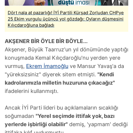
Dört nala at pazarlığı! İYİ Partili Kürşad Zorludan CHPye
25 Ekim vurgulu üçüncü yol gözdağı: Oyların düşmesini
Kılıçdaroğluna bağladı
AKŞENER BİR ÖYLE BİR BÖYLE...
Akşener, Büyük Taarruz'un yıl dönümünde yaptığı
konuşmada Kemal Kılıçdaroğlu'nu yerden yere
vurmuş,
Ekrem İmamoğlu
ve Mansur Yavaş'a da
"yüreksizsiniz" diyerek sitem etmişti.
"Kendi
kadrolarımızla milletin huzuruna çıkacağız"
ifadelerini kullanmıştı.
Ancak İYİ Parti lideri bu açıklamaların sıcaklığı
soğumadan
"Yerel seçimde ittifak yok, bazı
yerlerde işbirliği olabilir"
demiş, 'yapmam' dediği
ittifaka kılıf uydurmuştu.