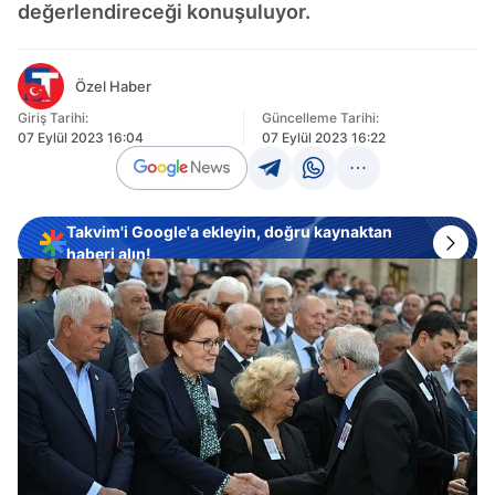
değerlendireceği konuşuluyor.
Özel Haber
Giriş Tarihi:
Güncelleme Tarihi:
07 Eylül 2023 16:04
07 Eylül 2023 16:22
Takvim'i Google'a ekleyin, doğru kaynaktan
haberi alın!