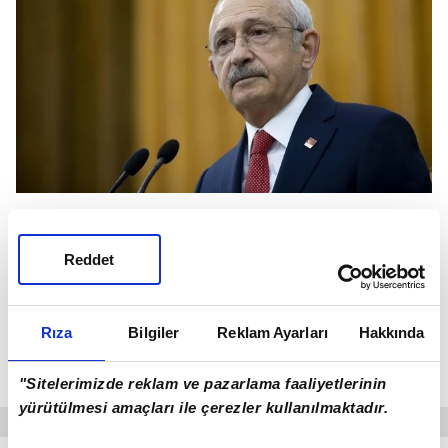
KILIÇDAROĞLU ALTTAN ALIYOR
Reddet
İYİ Parti cephesinden gelen peşi sıra açıklamalar
sonrası Kemal Kılıçdaroğlu, partisinin
milletvekillerine
"Akşener'e cevap niteliğinde
Rıza
Bilgiler
Reklam Ayarları
Hakkında
açıklama yapmayın. Nezaketi elden bırakmayın"
talimatı verdi.
"Sitelerimizde reklam ve pazarlama faaliyetlerinin
yürütülmesi amaçları ile çerezler kullanılmaktadır.