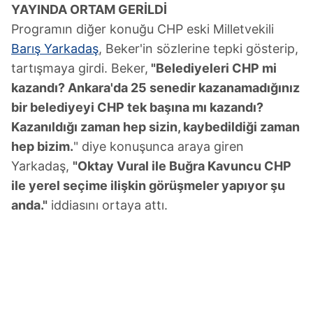
YAYINDA ORTAM GERİLDİ
Programın diğer konuğu CHP eski Milletvekili
6698 sayılı Kişisel Verilerin Korunması Kanunu uyarınca
hazırlanmış Aydınlatma Metnimizi okumak ve sitemizde
Barış Yarkadaş
, Beker'in sözlerine tepki gösterip,
ilgili mevzuata uygun olarak kullanılan çerezlerle ilgili bilgi
tartışmaya girdi. Beker,
"Belediyeleri CHP mi
almak için lütfen
tıklayınız
.
kazandı? Ankara'da 25 senedir kazanamadığınız
bir belediyeyi CHP tek başına mı kazandı?
Kazanıldığı zaman hep sizin, kaybedildiği zaman
hep bizim.
" diye konuşunca araya giren
Yarkadaş,
"Oktay Vural ile Buğra Kavuncu CHP
ile yerel seçime ilişkin görüşmeler yapıyor şu
anda."
iddiasını ortaya attı.