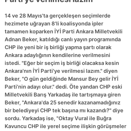
14 ve 28 Mayıs'ta gerçekleşen seçimlerde
hezimete uğrayan 8'li koalisyonda ipler
tamamen koparken İYİ Parti Ankara Milletvekili
Adnan Beker, katıldığı canlı yayın programında
CHP ile yeni bir iş birliği yapma şartı olarak
Ankara adaylığının kendilerine verilmesini
istedi. "Eğer bir seçim iş birliği olacaksa kesin
Ankara'nın İYİ Parti'ye verilmesi lazım." diyen
Beker, "O gün geldiğinde Mansur Bey gelir İYİ
Parti'nin adayı olur." dedi. Öte yandan CHP eski
Milletvekili Barış Yarkadaş ile tartışmaya giren
Beker, "Ankara'da 25 senedir kazanamadığınız
bir belediyeyi CHP tek başına mı kazandı?" diye
sordu. Yarkadaş ise, "Oktay Vural ile Buğra
Kavuncu CHP ile yerel seçime ilişkin görüşmeler