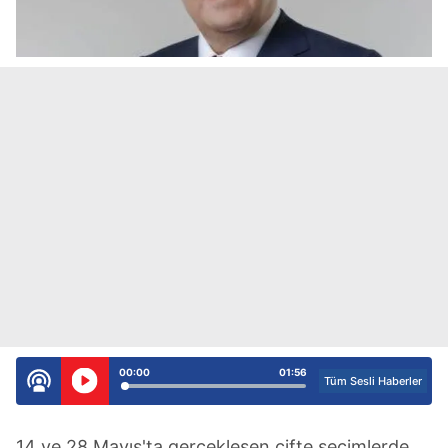
00:00
01:56
Tüm Sesli Haberler
14 ve 28 Mayıs'ta gerçekleşen çifte seçimlerde