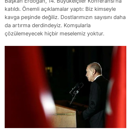
Başkan Erdoğan, 14. Büyükelçiler Konferansı'na
katıldı. Önemli açıklamalar yaptı: Biz kimseyle
kavga peşinde değiliz. Dostlarımızın sayısını daha
da artırma derdindeyiz. Komşularla
çözülemeyecek hiçbir meselemiz yoktur.