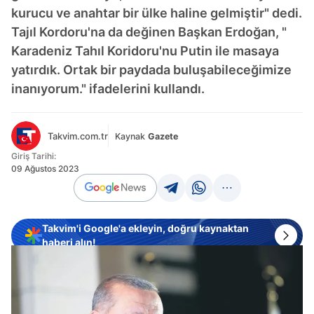
kurucu ve anahtar bir ülke haline gelmiştir" dedi.
Tajıl Kordoru'na da değinen Başkan Erdoğan, "
Karadeniz Tahıl Koridoru'nu Putin ile masaya
yatırdık. Ortak bir paydada buluşabileceğimize
inanıyorum." ifadelerini kullandı.
Takvim.com.tr
Kaynak
Gazete
Giriş Tarihi:
09 Ağustos 2023
Takvim'i Google'a ekleyin, doğru kaynaktan
haberi alın!