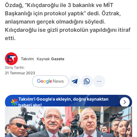
Özdağ, “Kılıçdaroğlu ile 3 bakanlık ve MİT
Başkanlığı için protokol yaptık” dedi. Öztrak,
anlaşmanın gerçek olmadığını söyledi.
Kılıçdaroğlu ise gizli protokolün yapıldığını itiraf
etti.
Takvim
Kaynak
Gazete
Giriş Tarihi:
21 Temmuz 2023
Takvim'i Google'a ekleyin, doğru kaynaktan
haberi alın!