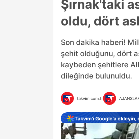
Şırnak'taki a
oldu, dört as
Son dakika haberi! Mil
şehit olduğunu, dört a
kaybeden şehitlere Alla
dileğinde bulunuldu.
takvim.com.tr
AJANSLA
Takvim'i Google'a ekleyin,