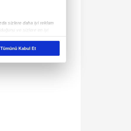
ızda sizlere daha iyi reklam
duğunu ve sizlere en iyi
liyetlerimizi karşılamak
Tümünü Kabul Et
ar gösterilmeyecektir."
çerezler kullanılmaktadır. Bu
u hizmetlerinin sunulması
i ve sizlere yönelik
nılacaktır.
kin detaylı bilgi için Ayarlar
ak ve sitemizde ilgili