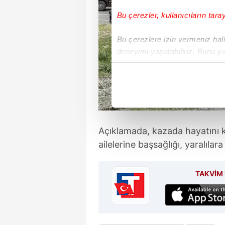
Bu çerezler, kullanıcıların tara
Bu çerezlere izin vermeniz halin
deneyimi yaşatabiliriz. Bunu y
içerikleri sunabilmek adına el
noktasında tek gelir kalemimiz 
Her halükârda, kullanıcılar, bu 
Sizlere daha iyi bir hizmet sun
Açıklamada, kazada hayatını k
çerezler vasıtasıyla çeşitli kiş
ailelerine başsağlığı, yaralılara
amacıyla kullanılmaktadır. Diğer
reklam/pazarlama faaliyetlerinin
TAKVİM 
Çerezlere ilişkin tercihlerinizi 
butonuna tıklayabilir,
Çerez Bi
6698 sayılı Kişisel Verilerin 