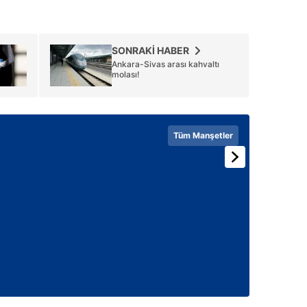
 çerezlerle ilgili bilgi almak için lütfen
tıklayınız
.
SONRAKİ HABER
Ankara-Sivas arası kahvaltı
molası!
Tüm Manşetler