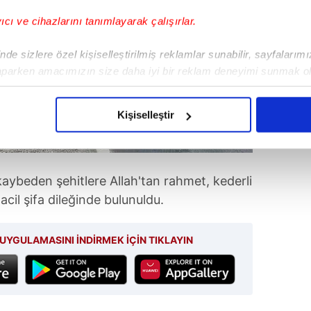
yıcı ve cihazlarını tanımlayarak çalışırlar.
de sizlere özel kişiselleştirilmiş reklamlar sunabilir, sayfalarım
aparken amacımızın size daha iyi bir reklam deneyimi sunmak ol
imizden gelen çabayı gösterdiğimizi ve bu noktada, reklamların ma
olduğunu sizlere hatırlatmak isteriz.
Kişiselleştir
çerezlere izin vermedikleri takdirde, kullanıcılara hedefli reklaml
abilmek için İnternet Sitemizde kendimize ve üçüncü kişilere ait 
aybeden şehitlere Allah'tan rahmet, kederli
isel verileriniz işlenmekte olup gerekli olan çerezler bilgi toplum
 acil şifa dileğinde bulunuldu.
 çerezler, sitemizin daha işlevsel kılınması ve kişiselleştirilmes
 yapılması, amaçlarıyla sınırlı olarak açık rızanız dahilinde kulla
UYGULAMASINI İNDİRMEK İÇİN TIKLAYIN
aşağıda yer alan panel vasıtasıyla belirleyebilirsiniz. Çerezlere iliş
lgilendirme Metnimizi
ziyaret edebilirsiniz.
Korunması Kanunu uyarınca hazırlanmış Aydınlatma Metnimizi okum