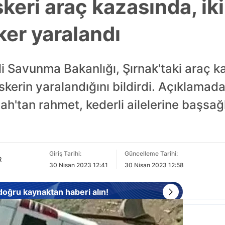
skeri araç kazasında, iki
ker yaralandı
li Savunma Bakanlığı, Şırnak'taki araç ka
skerin yaralandığını bildirdi. Açıklamad
h'tan rahmet, kederli ailelerine başsağlığ
Giriş Tarihi:
Güncelleme Tarihi:
R
30 Nisan 2023 12:41
30 Nisan 2023 12:58
 doğru kaynaktan haberi alın!