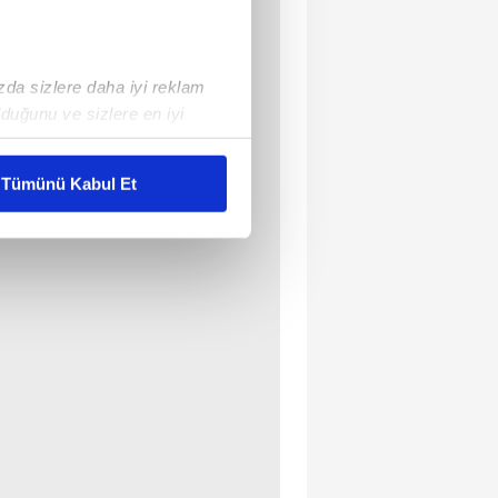
ızda sizlere daha iyi reklam
duğunu ve sizlere en iyi
liyetlerimizi karşılamak
Tümünü Kabul Et
ar gösterilmeyecektir."
çerezler kullanılmaktadır. Bu
u hizmetlerinin sunulması
i ve sizlere yönelik
nılacaktır.
kin detaylı bilgi için Ayarlar
ak ve sitemizde ilgili