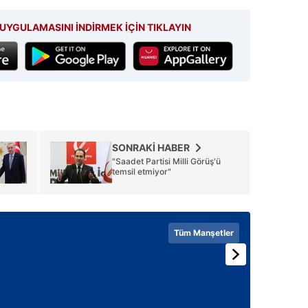
UYGULAMASINI İNDİRMEK İÇİN TIKLAYIN
SONRAKİ HABER
"Saadet Partisi Milli Görüş'ü
temsil etmiyor"
Tüm Manşetler