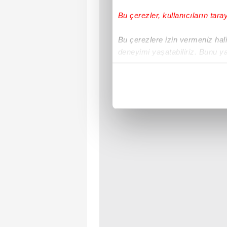
Bu çerezler, kullanıcıların tara
Bu çerezlere izin vermeniz halin
deneyimi yaşatabiliriz. Bunu y
içerikleri sunabilmek adına el
noktasında tek gelir kalemimiz 
Her halükârda, kullanıcılar, bu 
Sizlere daha iyi bir hizmet sun
çerezler vasıtasıyla çeşitli kiş
amacıyla kullanılmaktadır. Diğer
reklam/pazarlama faaliyetlerinin
Çerezlere ilişkin tercihlerinizi 
butonuna tıklayabilir,
Çerez Bi
6698 sayılı Kişisel Verilerin 