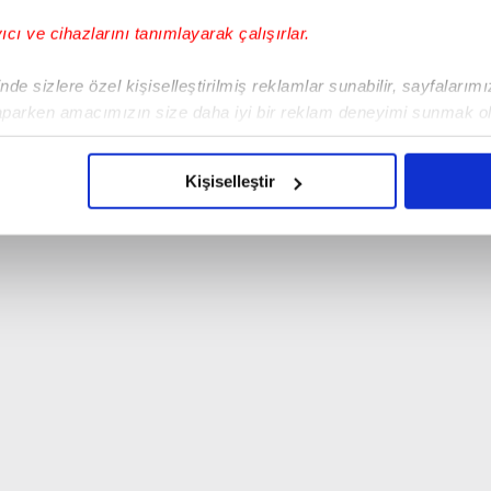
yıcı ve cihazlarını tanımlayarak çalışırlar.
de sizlere özel kişiselleştirilmiş reklamlar sunabilir, sayfalarım
aparken amacımızın size daha iyi bir reklam deneyimi sunmak ol
imizden gelen çabayı gösterdiğimizi ve bu noktada, reklamların ma
olduğunu sizlere hatırlatmak isteriz.
Kişiselleştir
çerezlere izin vermedikleri takdirde, kullanıcılara hedefli reklaml
abilmek için İnternet Sitemizde kendimize ve üçüncü kişilere ait 
isel verileriniz işlenmekte olup gerekli olan çerezler bilgi toplum
 çerezler, sitemizin daha işlevsel kılınması ve kişiselleştirilmes
 yapılması, amaçlarıyla sınırlı olarak açık rızanız dahilinde kulla
aşağıda yer alan panel vasıtasıyla belirleyebilirsiniz. Çerezlere iliş
lgilendirme Metnimizi
ziyaret edebilirsiniz.
Korunması Kanunu uyarınca hazırlanmış Aydınlatma Metnimizi okum