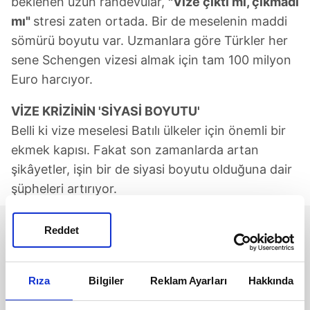
beklenen uzun randevular,
"Vize çıktı mı, çıkmadı
mı"
stresi zaten ortada. Bir de meselenin maddi
sömürü boyutu var. Uzmanlara göre Türkler her
sene Schengen vizesi almak için tam 100 milyon
Euro harcıyor.
VİZE KRİZİNİN 'SİYASİ BOYUTU'
Belli ki vize meselesi Batılı ülkeler için önemli bir
ekmek kapısı. Fakat son zamanlarda artan
şikâyetler, işin bir de siyasi boyutu olduğuna dair
şüpheleri artırıyor.
Reddet
Rıza
Bilgiler
Reklam Ayarları
Hakkında