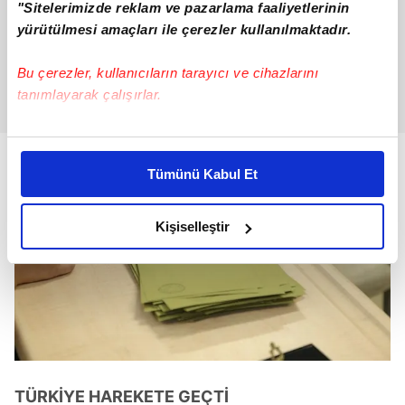
"Sitelerimizde reklam ve pazarlama faaliyetlerinin
yürütülmesi amaçları ile çerezler kullanılmaktadır.
Bu çerezler, kullanıcıların tarayıcı ve cihazlarını
tanımlayarak çalışırlar.
Bu çerezlere izin vermeniz halinde sizlere özel
kişiselleştirilmiş reklamlar sunabilir, sayfalarımızda sizlere
Tümünü Kabul Et
daha iyi reklam deneyimi yaşatabiliriz. Bunu yaparken
amacımızın size daha iyi bir reklam deneyimi sunmak
olduğunu ve sizlere en iyi içerikleri sunabilmek adına
Kişiselleştir
elimizden gelen çabayı gösterdiğimizi ve bu noktada,
reklamların maliyetlerimizi karşılamak noktasında tek gelir
kalemimiz olduğunu sizlere hatırlatmak isteriz.
Her halükârda, kullanıcılar, bu çerezlere izin vermedikleri
takdirde, kullanıcılara hedefli reklamlar
gösterilmeyecektir."
TÜRKİYE HAREKETE GEÇTİ