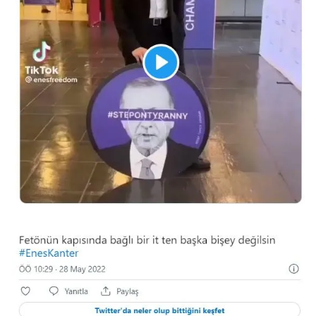
Metnimizi
ziyaret edebilirsiniz.
6698 sayılı Kişisel Verilerin Korunması Kanunu uyarınca
hazırlanmış Aydınlatma Metnimizi okumak ve sitemizde
ilgili mevzuata uygun olarak kullanılan çerezlerle ilgili bilgi
almak için lütfen
tıklayınız
.