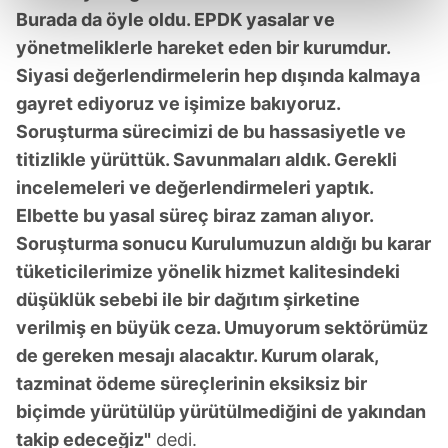
kalemimiz olduğunu sizlere hatırlatmak isteriz.
Burada da öyle oldu. EPDK yasalar ve
yönetmeliklerle hareket eden bir kurumdur.
Her halükârda, kullanıcılar, bu çerezlere izin vermedikleri
Siyasi değerlendirmelerin hep dışında kalmaya
takdirde, kullanıcılara hedefli reklamlar
gayret ediyoruz ve işimize bakıyoruz.
gösterilmeyecektir."
Soruşturma sürecimizi de bu hassasiyetle ve
Sizlere daha iyi bir hizmet sunabilmek için İnternet
titizlikle yürüttük. Savunmaları aldık. Gerekli
Sitemizde kendimize ve üçüncü kişilere ait çerezler
incelemeleri ve değerlendirmeleri yaptık.
kullanılmaktadır. Bu çerezler vasıtasıyla çeşitli kişisel
Elbette bu yasal süreç biraz zaman alıyor.
verileriniz işlenmekte olup gerekli olan çerezler bilgi
Soruşturma sonucu Kurulumuzun aldığı bu karar
toplumu hizmetlerinin sunulması amacıyla
tüketicilerimize yönelik hizmet kalitesindeki
kullanılmaktadır. Diğer çerezler, sitemizin daha işlevsel
düşüklük sebebi ile bir dağıtım şirketine
kılınması ve kişiselleştirilmesi ve sizlere yönelik
reklam/pazarlama faaliyetlerinin yapılması, amaçlarıyla
verilmiş en büyük ceza. Umuyorum sektörümüz
sınırlı olarak açık rızanız dahilinde kullanılacaktır.
de gereken mesajı alacaktır. Kurum olarak,
tazminat ödeme süreçlerinin eksiksiz bir
Çerezlere ilişkin tercihlerinizi aşağıda yer alan panel
biçimde yürütülüp yürütülmediğini de yakından
vasıtasıyla belirleyebilirsiniz. Çerezlere ilişkin detaylı bilgi
takip edeceğiz"
dedi.
için Ayarlar butonuna tıklayabilir,
Çerez Bilgilendirme