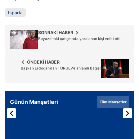
Metnimizi
ziyaret edebilirsiniz.
Isparta
6698 sayılı Kişisel Verilerin Korunması Kanunu uyarınca
hazırlanmış Aydınlatma Metnimizi okumak ve sitemizde
SONRAKİ HABER
ilgili mevzuata uygun olarak kullanılan çerezlerle ilgili bilgi
Beyazıt'taki çatışmada yaralanan kişi vefat etti
almak için lütfen
tıklayınız
.
ÖNCEKİ HABER
Başkan Erdoğan’dan TÜRGEV’e anlamlı bağış!
Günün Manşetleri
Tüm Manşetler