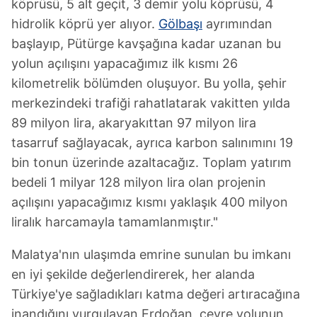
köprüsü, 5 alt geçit, 3 demir yolu köprüsü, 4
hidrolik köprü yer alıyor.
Gölbaşı
ayrımından
başlayıp, Pütürge kavşağına kadar uzanan bu
yolun açılışını yapacağımız ilk kısmı 26
kilometrelik bölümden oluşuyor. Bu yolla, şehir
merkezindeki trafiği rahatlatarak vakitten yılda
89 milyon lira, akaryakıttan 97 milyon lira
tasarruf sağlayacak, ayrıca karbon salınımını 19
bin tonun üzerinde azaltacağız. Toplam yatırım
bedeli 1 milyar 128 milyon lira olan projenin
açılışını yapacağımız kısmı yaklaşık 400 milyon
liralık harcamayla tamamlanmıştır."
Malatya'nın ulaşımda emrine sunulan bu imkanı
en iyi şekilde değerlendirerek, her alanda
Türkiye'ye sağladıkları katma değeri artıracağına
inandığını vurgulayan Erdoğan, çevre yolunun