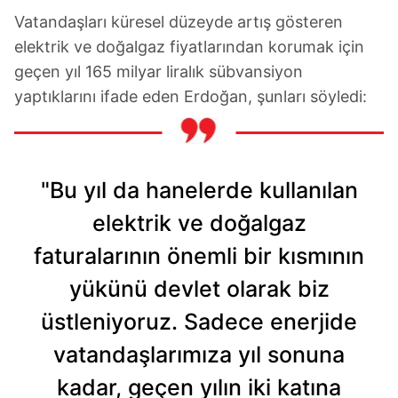
verileriniz işlenmekte olup gerekli olan çerezler bilgi
Vatandaşları küresel düzeyde artış gösteren
toplumu hizmetlerinin sunulması amacıyla
elektrik ve doğalgaz fiyatlarından korumak için
kullanılmaktadır. Diğer çerezler, sitemizin daha işlevsel
geçen yıl 165 milyar liralık sübvansiyon
kılınması ve kişiselleştirilmesi ve sizlere yönelik
reklam/pazarlama faaliyetlerinin yapılması, amaçlarıyla
yaptıklarını ifade eden Erdoğan, şunları söyledi:
sınırlı olarak açık rızanız dahilinde kullanılacaktır.
Çerezlere ilişkin tercihlerinizi aşağıda yer alan panel
vasıtasıyla belirleyebilirsiniz. Çerezlere ilişkin detaylı bilgi
"Bu yıl da hanelerde kullanılan
için Ayarlar butonuna tıklayabilir,
Çerez Bilgilendirme
elektrik ve doğalgaz
Metnimizi
ziyaret edebilirsiniz.
faturalarının önemli bir kısmının
6698 sayılı Kişisel Verilerin Korunması Kanunu uyarınca
yükünü devlet olarak biz
hazırlanmış Aydınlatma Metnimizi okumak ve sitemizde
ilgili mevzuata uygun olarak kullanılan çerezlerle ilgili bilgi
üstleniyoruz. Sadece enerjide
almak için lütfen
tıklayınız
.
vatandaşlarımıza yıl sonuna
kadar, geçen yılın iki katına