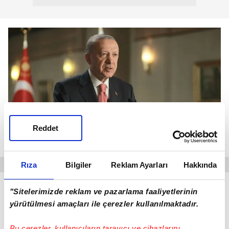
Reddet
Rıza
Bilgiler
Reklam Ayarları
Hakkında
Cumhurbaşkanı Erdoğan, Malatya Çevre Yolu 1.
"Sitelerimizde reklam ve pazarlama faaliyetlerinin
Kısım Açılış Töreni'ne Dolmabahçe Ofisi'nden
yürütülmesi amaçları ile çerezler kullanılmaktadır.
canlı bağlantı ile katıldı. Ülke olarak hala
Bu çerezler, kullanıcıların tarayıcı ve cihazlarını