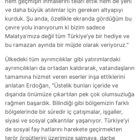
hem geçmişin ihmallerini telafi ettik hem de yeni
ve daha büyük atılımlar için gereken altyapıyı
kurduk. Şu anda, özellikle ekranda gördüğüm bu
çevre yolu inanıyorum ki bizim sadece
Malatya'mıza değil tüm Türkiye'ye bir hediye ve
bu ramazan ayında bir müjde olarak veriyoruz."
Ülkedeki tüm ayrımcılıklar gibi yatırımlardaki
ayrımcılıkları da ortadan kaldırarak, vatandaşların
tamamına hizmet veren eserler inşa ettiklerini
anlatan Erdoğan, "Üstelik bunları içeride ve
dışarıda önümüze çıkartılan pek çok olumsuzluğa
rağmen başardık. Bilindiği gibi bölgemizin farklı
bölgelerinde bir süredir iç çatışmalar, işgaller,
siyasi ve sosyal çalkantılar yaşanıyor. Türkiye'yi
de sosyal fay hatlarını harekete geçirmekten
terör örgütlerini üzerimize salmaya, darbe