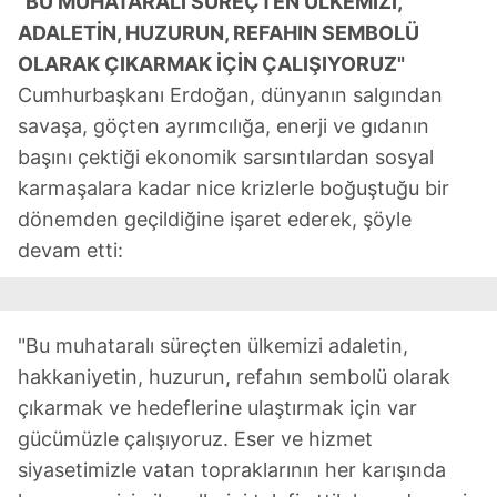
"BU MUHATARALI SÜREÇTEN ÜLKEMİZİ,
ADALETİN, HUZURUN, REFAHIN SEMBOLÜ
OLARAK ÇIKARMAK İÇİN ÇALIŞIYORUZ"
Cumhurbaşkanı Erdoğan, dünyanın salgından
savaşa, göçten ayrımcılığa, enerji ve gıdanın
başını çektiği ekonomik sarsıntılardan sosyal
karmaşalara kadar nice krizlerle boğuştuğu bir
dönemden geçildiğine işaret ederek, şöyle
devam etti:
"Bu muhataralı süreçten ülkemizi adaletin,
hakkaniyetin, huzurun, refahın sembolü olarak
çıkarmak ve hedeflerine ulaştırmak için var
gücümüzle çalışıyoruz. Eser ve hizmet
siyasetimizle vatan topraklarının her karışında