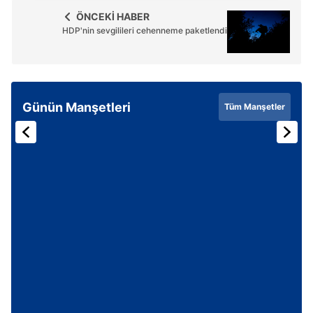
gösterilmeyecektir."
ÖNCEKİ HABER
HDP'nin sevgilileri cehenneme paketlendi
Sizlere daha iyi bir hizmet sunabilmek için İnternet
Sitemizde kendimize ve üçüncü kişilere ait çerezler
kullanılmaktadır. Bu çerezler vasıtasıyla çeşitli kişisel
verileriniz işlenmekte olup gerekli olan çerezler bilgi
Günün Manşetleri
Tüm Manşetler
toplumu hizmetlerinin sunulması amacıyla
kullanılmaktadır. Diğer çerezler, sitemizin daha işlevsel
kılınması ve kişiselleştirilmesi ve sizlere yönelik
reklam/pazarlama faaliyetlerinin yapılması, amaçlarıyla
sınırlı olarak açık rızanız dahilinde kullanılacaktır.
Çerezlere ilişkin tercihlerinizi aşağıda yer alan panel
vasıtasıyla belirleyebilirsiniz. Çerezlere ilişkin detaylı bilgi
için Ayarlar butonuna tıklayabilir,
Çerez Bilgilendirme
Metnimizi
ziyaret edebilirsiniz.
6698 sayılı Kişisel Verilerin Korunması Kanunu uyarınca