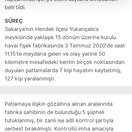
belirtildi.
Her halükârda, kullanıcılar, bu çerezlere izin vermedikleri
takdirde, kullanıcılara hedefli reklamlar
SÜREÇ
gösterilmeyecektir."
Sakarya'nın Hendek ilçesi Yukarıçalıca
Sizlere daha iyi bir hizmet sunabilmek için İnternet
mevkisinde yaklaşık 15 dönüm üzerine kurulu
Sitemizde kendimize ve üçüncü kişilere ait çerezler
havai fişek fabrikasında 3 Temmuz 2020'de saat
kullanılmaktadır. Bu çerezler vasıtasıyla çeşitli kişisel
11.15'te meydana gelen ve olay yerine 50
verileriniz işlenmekte olup gerekli olan çerezler bilgi
kilometre mesafedeki kentin birçok noktasından
toplumu hizmetlerinin sunulması amacıyla
duyulan patlamalarda 7 kişi hayatını kaybetmiş,
kullanılmaktadır. Diğer çerezler, sitemizin daha işlevsel
127 kişi yaralanmıştı.
kılınması ve kişiselleştirilmesi ve sizlere yönelik
reklam/pazarlama faaliyetlerinin yapılması, amaçlarıyla
sınırlı olarak açık rızanız dahilinde kullanılacaktır.
Patlamaya ilişkin gözaltına alınan aralarında
Çerezlere ilişkin tercihlerinizi aşağıda yer alan panel
fabrika sahibinin de bulunduğu 5 şüpheli
vasıtasıyla belirleyebilirsiniz. Çerezlere ilişkin detaylı bilgi
tutuklanmış, bir zanlı ise adli kontrol şartıyla
için Ayarlar butonuna tıklayabilir,
Çerez Bilgilendirme
serbest bırakılmıştı. Kontrollü imha amacıyla
Metnimizi
ziyaret edebilirsiniz.