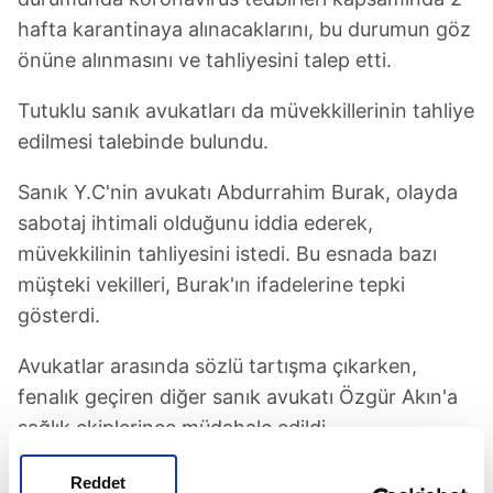
hafta karantinaya alınacaklarını, bu durumun göz
önüne alınmasını ve tahliyesini talep etti.
Tutuklu sanık avukatları da müvekkillerinin tahliye
edilmesi talebinde bulundu.
Sanık Y.C'nin avukatı Abdurrahim Burak, olayda
sabotaj ihtimali olduğunu iddia ederek,
müvekkilinin tahliyesini istedi. Bu esnada bazı
müşteki vekilleri, Burak'ın ifadelerine tepki
gösterdi.
Avukatlar arasında sözlü tartışma çıkarken,
fenalık geçiren diğer sanık avukatı Özgür Akın'a
sağlık ekiplerince müdahale edildi.
Duruşmaya ara karar verilmek üzere ara verildi.
Reddet