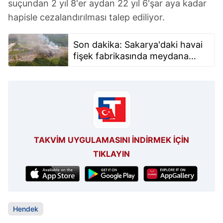
suçundan 2 yıl 8'er aydan 22 yıl 6'şar aya kadar
hapisle cezalandırılması talep ediliyor.
Son dakika: Sakarya'daki havai
fişek fabrikasında meydana
gelen patlamada yeni gelişme!
İstenen cezalar belli oldu
TAKVİM UYGULAMASINI İNDİRMEK İÇİN
TIKLAYIN
Hendek