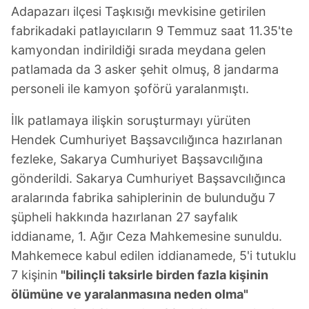
Adapazarı ilçesi Taşkısığı mevkisine getirilen
6698 sayılı Kişisel Verilerin Korunması Kanunu uyarınca
fabrikadaki patlayıcıların 9 Temmuz saat 11.35'te
hazırlanmış Aydınlatma Metnimizi okumak ve sitemizde
kamyondan indirildiği sırada meydana gelen
ilgili mevzuata uygun olarak kullanılan çerezlerle ilgili bilgi
patlamada da 3 asker şehit olmuş, 8 jandarma
almak için lütfen
tıklayınız
.
personeli ile kamyon şoförü yaralanmıştı.
İlk patlamaya ilişkin soruşturmayı yürüten
Hendek Cumhuriyet Başsavcılığınca hazırlanan
fezleke, Sakarya Cumhuriyet Başsavcılığına
gönderildi. Sakarya Cumhuriyet Başsavcılığınca
aralarında fabrika sahiplerinin de bulunduğu 7
şüpheli hakkında hazırlanan 27 sayfalık
iddianame, 1. Ağır Ceza Mahkemesine sunuldu.
Mahkemece kabul edilen iddianamede, 5'i tutuklu
7 kişinin
"bilinçli taksirle birden fazla kişinin
ölümüne ve yaralanmasına neden olma"