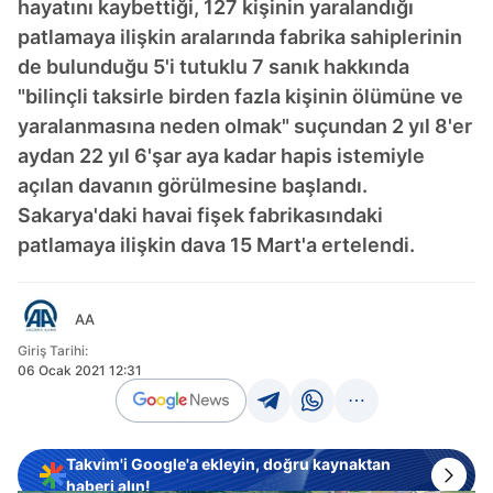
hayatını kaybettiği, 127 kişinin yaralandığı
patlamaya ilişkin aralarında fabrika sahiplerinin
de bulunduğu 5'i tutuklu 7 sanık hakkında
"bilinçli taksirle birden fazla kişinin ölümüne ve
yaralanmasına neden olmak" suçundan 2 yıl 8'er
aydan 22 yıl 6'şar aya kadar hapis istemiyle
açılan davanın görülmesine başlandı.
Sakarya'daki havai fişek fabrikasındaki
patlamaya ilişkin dava 15 Mart'a ertelendi.
AA
Giriş Tarihi:
06 Ocak 2021 12:31
Takvim'i Google'a ekleyin, doğru kaynaktan
haberi alın!