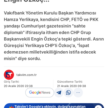
Vakıfbank Yönetim Kurulu Başkan Yardımcısı
Hamza Yerlikaya, kendisini CHP, FETÖ ve PKK
yandaşı Cumhuriyet gazetesinin "sahte
diplomalı" iftirasıyla itham eden CHP Grup
Başkanvekili Engin Özkoç'a tepki gösterdi. Asrın
Güreşçisi Yerlikaya CHP'li Özkoç'a, "İspat
edemezsen milletvekilliğinden istifa edecek
misin" diye sordu.
takvim.com.tr
Giriş Tarihi:
Güncelleme Tarihi:
20 Aralık 2020 22:38
21 Aralık 2020 09:38
Takvim'i Google'a ekleyin, doğru kaynaktan