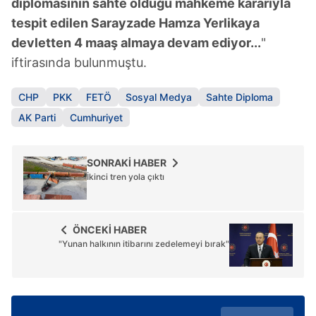
diplomasının sahte olduğu mahkeme kararıyla
hazırlanmış Aydınlatma Metnimizi okumak ve sitemizde
tespit edilen Sarayzade Hamza Yerlikaya
ilgili mevzuata uygun olarak kullanılan çerezlerle ilgili bilgi
almak için lütfen
tıklayınız
.
devletten 4 maaş almaya devam ediyor...
"
iftirasında bulunmuştu.
CHP
PKK
FETÖ
Sosyal Medya
Sahte Diploma
AK Parti
Cumhuriyet
SONRAKİ HABER
İkinci tren yola çıktı
ÖNCEKİ HABER
"Yunan halkının itibarını zedelemeyi bırak"