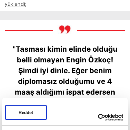
yüklendi;
"
Tasması kimin elinde olduğu
belli olmayan Engin Özkoç!
Şimdi iyi dinle. Eğer benim
diplomasız olduğumu ve 4
maaş aldığımı ispat edersen
ben herkesten özür dileyip
siyaseti bırakıyorum. Aksi
Reddet
durumda sen ne yapacaksın?