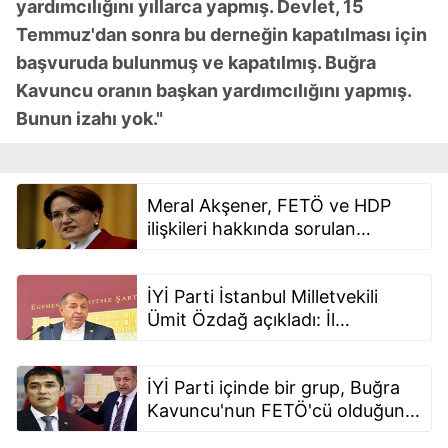
yardımcılığını yıllarca yapmış. Devlet, 15
Temmuz'dan sonra bu derneğin kapatılması için
başvuruda bulunmuş ve kapatılmış. Buğra
Kavuncu oranın başkan yardımcılığını yapmış.
Bunun izahı yok."
Meral Akşener, FETÖ ve HDP
ilişkileri hakkında sorulan
soruları geçiştirdi
İYİ Parti İstanbul Milletvekili
Ümit Özdağ açıkladı: İl
başkanımız FETÖ’cüdür
İYİ Parti içinde bir grup, Buğra
Kavuncu'nun FETÖ'cü olduğunu
itiraf eden Ümit Özdağ'ın