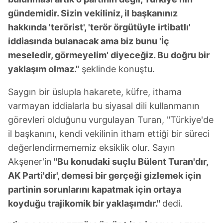
gündemidir. Sizin vekiliniz, il başkanınız
hakkında 'terörist', 'terör örgütüyle irtibatlı'
iddiasında bulanacak ama biz bunu 'İç
meseledir, görmeyelim' diyeceğiz. Bu doğru bir
yaklaşım olmaz."
şeklinde konuştu.
Saygın bir üslupla hakarete, küfre, ithama
varmayan iddialarla bu siyasal dili kullanmanın
görevleri olduğunu vurgulayan Turan, "Türkiye'de
il başkanını, kendi vekilinin itham ettiği bir süreci
değerlendirmememiz eksiklik olur. Sayın
Akşener'in
"Bu konudaki suçlu Bülent Turan'dır,
AK Parti'dir', demesi bir gerçeği gizlemek için
partinin sorunlarını kapatmak için ortaya
koyduğu trajikomik bir yaklaşımdır."
dedi.