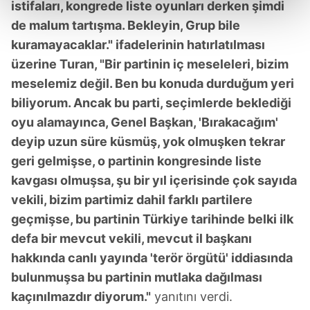
kalemimiz olduğunu sizlere hatırlatmak isteriz.
istifaları, kongrede liste oyunları derken şimdi
de malum tartışma. Bekleyin, Grup bile
Her halükârda, kullanıcılar, bu çerezlere izin vermedikleri
kuramayacaklar." ifadelerinin hatırlatılması
takdirde, kullanıcılara hedefli reklamlar
üzerine Turan, "Bir partinin iç meseleleri, bizim
gösterilmeyecektir."
meselemiz değil. Ben bu konuda durduğum yeri
biliyorum. Ancak bu parti, seçimlerde beklediği
Sizlere daha iyi bir hizmet sunabilmek için İnternet
Sitemizde kendimize ve üçüncü kişilere ait çerezler
oyu alamayınca, Genel Başkan, 'Bırakacağım'
kullanılmaktadır. Bu çerezler vasıtasıyla çeşitli kişisel
deyip uzun süre küsmüş, yok olmuşken tekrar
verileriniz işlenmekte olup gerekli olan çerezler bilgi
geri gelmişse, o partinin kongresinde liste
toplumu hizmetlerinin sunulması amacıyla
kavgası olmuşsa, şu bir yıl içerisinde çok sayıda
kullanılmaktadır. Diğer çerezler, sitemizin daha işlevsel
vekili, bizim partimiz dahil farklı partilere
kılınması ve kişiselleştirilmesi ve sizlere yönelik
geçmişse, bu partinin Türkiye tarihinde belki ilk
reklam/pazarlama faaliyetlerinin yapılması, amaçlarıyla
sınırlı olarak açık rızanız dahilinde kullanılacaktır.
defa bir mevcut vekili, mevcut il başkanı
hakkında canlı yayında 'terör örgütü' iddiasında
Çerezlere ilişkin tercihlerinizi aşağıda yer alan panel
bulunmuşsa bu partinin mutlaka dağılması
vasıtasıyla belirleyebilirsiniz. Çerezlere ilişkin detaylı bilgi
kaçınılmazdır diyorum."
yanıtını verdi.
için Ayarlar butonuna tıklayabilir,
Çerez Bilgilendirme