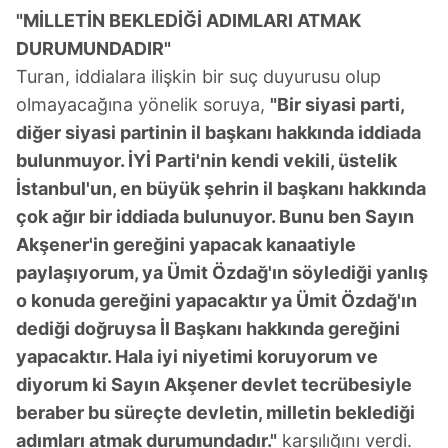
"MİLLETİN BEKLEDİĞİ ADIMLARI ATMAK
DURUMUNDADIR"
Turan, iddialara ilişkin bir suç duyurusu olup
olmayacağına yönelik soruya,
"Bir siyasi parti,
diğer siyasi partinin il başkanı hakkında iddiada
bulunmuyor. İYİ Parti'nin kendi vekili, üstelik
İstanbul'un, en büyük şehrin il başkanı hakkında
çok ağır bir iddiada bulunuyor. Bunu ben Sayın
Akşener'in gereğini yapacak kanaatiyle
paylaşıyorum, ya Ümit Özdağ'ın söylediği yanlış
o konuda gereğini yapacaktır ya Ümit Özdağ'ın
dediği doğruysa İl Başkanı hakkında gereğini
yapacaktır. Hala iyi niyetimi koruyorum ve
diyorum ki Sayın Akşener devlet tecrübesiyle
beraber bu süreçte devletin, milletin beklediği
adımları atmak durumundadır."
karşılığını verdi.