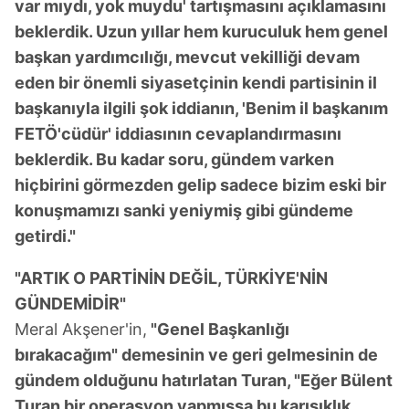
var mıydı, yok muydu' tartışmasını açıklamasını
beklerdik. Uzun yıllar hem kuruculuk hem genel
başkan yardımcılığı, mevcut vekilliği devam
eden bir önemli siyasetçinin kendi partisinin il
başkanıyla ilgili şok iddianın, 'Benim il başkanım
FETÖ'cüdür' iddiasının cevaplandırmasını
beklerdik. Bu kadar soru, gündem varken
hiçbirini görmezden gelip sadece bizim eski bir
konuşmamızı sanki yeniymiş gibi gündeme
getirdi."
"ARTIK O PARTİNİN DEĞİL, TÜRKİYE'NİN
GÜNDEMİDİR"
Meral Akşener'in,
"Genel Başkanlığı
bırakacağım" demesinin ve geri gelmesinin de
gündem olduğunu hatırlatan Turan, "Eğer Bülent
Turan bir operasyon yapmışsa bu karışıklık