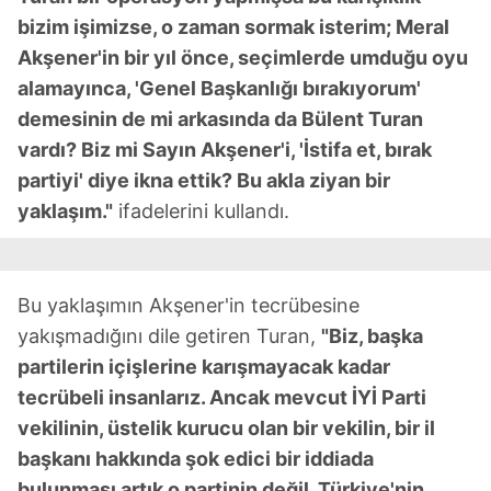
bizim işimizse, o zaman sormak isterim; Meral
Akşener'in bir yıl önce, seçimlerde umduğu oyu
alamayınca, 'Genel Başkanlığı bırakıyorum'
demesinin de mi arkasında da Bülent Turan
vardı? Biz mi Sayın Akşener'i, 'İstifa et, bırak
partiyi' diye ikna ettik? Bu akla ziyan bir
yaklaşım."
ifadelerini kullandı.
Bu yaklaşımın Akşener'in tecrübesine
yakışmadığını dile getiren Turan,
"Biz, başka
partilerin içişlerine karışmayacak kadar
tecrübeli insanlarız. Ancak mevcut İYİ Parti
vekilinin, üstelik kurucu olan bir vekilin, bir il
başkanı hakkında şok edici bir iddiada
bulunması artık o partinin değil, Türkiye'nin