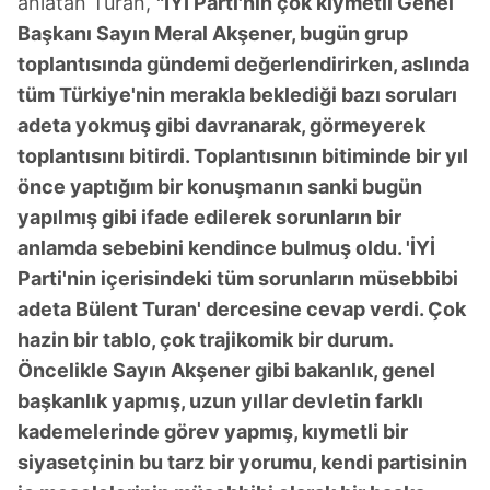
anlatan Turan,
"İYİ Parti'nin çok kıymetli Genel
Başkanı Sayın Meral Akşener, bugün grup
toplantısında gündemi değerlendirirken, aslında
tüm Türkiye'nin merakla beklediği bazı soruları
adeta yokmuş gibi davranarak, görmeyerek
toplantısını bitirdi. Toplantısının bitiminde bir yıl
önce yaptığım bir konuşmanın sanki bugün
yapılmış gibi ifade edilerek sorunların bir
anlamda sebebini kendince bulmuş oldu. 'İYİ
Parti'nin içerisindeki tüm sorunların müsebbibi
adeta Bülent Turan' dercesine cevap verdi. Çok
hazin bir tablo, çok trajikomik bir durum.
Öncelikle Sayın Akşener gibi bakanlık, genel
başkanlık yapmış, uzun yıllar devletin farklı
kademelerinde görev yapmış, kıymetli bir
siyasetçinin bu tarz bir yorumu, kendi partisinin