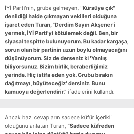
Metnimizi
ziyaret edebilirsiniz.
İYİ Parti'nin, gruba gelmeyen,
"Kürsüye çık"
denildiği halde çıkmayan vekilleri olduğuna
6698 sayılı Kişisel Verilerin Korunması Kanunu uyarınca
işaret eden Turan, "Derdim Sayın Akşener'i
hazırlanmış Aydınlatma Metnimizi okumak ve sitemizde
yermek, İYİ Parti'yi kötülemek değil. Ben, bir
ilgili mevzuata uygun olarak kullanılan çerezlerle ilgili bilgi
almak için lütfen
tıklayınız
.
siyasal tespitte bulunuyorum. Bu kadar kargaşa,
sorun olan bir partinin uzun boylu olmayacağını
düşünüyorum. Siz de derseniz ki 'Yanlış
biliyorsunuz. Bizim birlik, beraberliğimiz
yerinde. Hiç istifa eden yok. Grubu bırakın
dağıtmayı, büyüteceğiz' dersiniz. Bunu
kamuoyu değerlendirir."
ifadelerini kullandı.
Ancak bazı cevapların sadece küfür içerikli
olduğunu anlatan Turan,
"Sadece küfreden