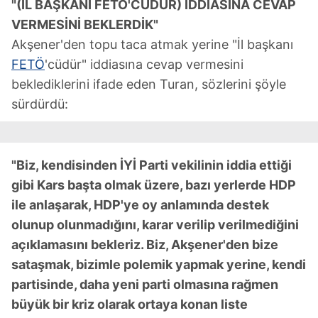
"(İL BAŞKANI FETÖ'CÜDÜR) İDDİASINA CEVAP
VERMESİNİ BEKLERDİK"
Akşener'den topu taca atmak yerine "İl başkanı
FETÖ
'cüdür" iddiasına cevap vermesini
beklediklerini ifade eden Turan, sözlerini şöyle
sürdürdü:
"Biz, kendisinden İYİ Parti vekilinin iddia ettiği
gibi Kars başta olmak üzere, bazı yerlerde HDP
ile anlaşarak, HDP'ye oy anlamında destek
olunup olunmadığını, karar verilip verilmediğini
açıklamasını bekleriz. Biz, Akşener'den bize
sataşmak, bizimle polemik yapmak yerine, kendi
partisinde, daha yeni parti olmasına rağmen
büyük bir kriz olarak ortaya konan liste