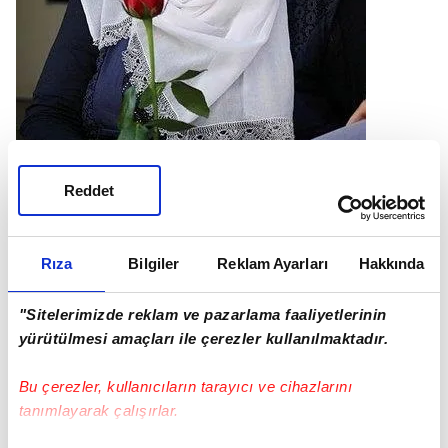
Reddet
Rıza
Bilgiler
Reklam Ayarları
Hakkında
HACİRE ANNE'NİN ZAFERİ KIVILCIM OLDU
24 Ağustos 2019 Anne Hacire Akar evladını
"Sitelerimizde reklam ve pazarlama faaliyetlerinin
bağrına bastı.
yürütülmesi amaçları ile çerezler kullanılmaktadır.
3 Eylül 2019 Anneler Fevziye Çetinkaya,
Bu çerezler, kullanıcıların tarayıcı ve cihazlarını
Ayşegül Biçer ve Remziye Akkoyun, HDP il
tanımlayarak çalışırlar.
Başkanlığı önünde yeni bir oturma eylemi
başlattı