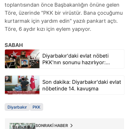
toplantısından önce Başbakanlığın önüne gelen
Töre, üzerinde "PKK bir virüstür. Bana çocuğumu
kurtarmak için yardım edin" yazılı pankart açtı.
Töre, 6 aydır kızı için eylem yapıyor.
SABAH
Diyarbakır'daki evlat nöbeti
PKK'nın sonunu hazırlıyor:
Oğlumun yerini bilsem ölümüne
gider alırım
Son dakika: Diyarbakır'daki evlat
nöbetinde 14. kavuşma
Diyarbakır
PKK
SONRAKİ HABER