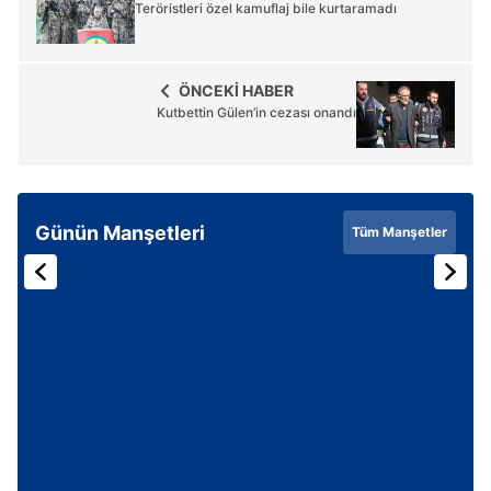
Teröristleri özel kamuflaj bile kurtaramadı
ÖNCEKİ HABER
Kutbettin Gülen’in cezası onandı
Günün Manşetleri
Tüm Manşetler