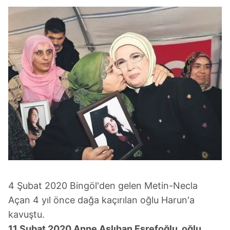
kılınması ve kişiselleştirilmesi ve sizlere yönelik
reklam/pazarlama faaliyetlerinin yapılması, amaçlarıyla
sınırlı olarak açık rızanız dahilinde kullanılacaktır.
Çerezlere ilişkin tercihlerinizi aşağıda yer alan panel
vasıtasıyla belirleyebilirsiniz. Çerezlere ilişkin detaylı bilgi
için Ayarlar butonuna tıklayabilir,
Çerez Bilgilendirme
Metnimizi
ziyaret edebilirsiniz.
6698 sayılı Kişisel Verilerin Korunması Kanunu uyarınca
hazırlanmış Aydınlatma Metnimizi okumak ve sitemizde
ilgili mevzuata uygun olarak kullanılan çerezlerle ilgili bilgi
almak için lütfen
tıklayınız
.
4 Şubat 2020 Bingöl'den gelen Metin-Necla
Açan 4 yıl önce dağa kaçırılan oğlu Harun'a
kavuştu.
11 Şubat 2020 Anne Aslıhan Eşrefoğlu, oğlu