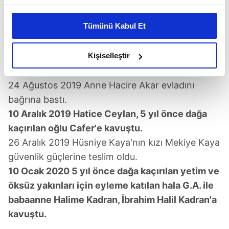
Bu çerezlere izin vermeniz halinde sizlere özel
22 Ağustos 2019 Anne Hacire Akar oğlunun dağa
kişiselleştirilmiş reklamlar sunabilir, sayfalarımızda sizlere
Tümünü Kabul Et
kaçırılmasından sorumlu tuttuğu HDP'nin il binası
daha iyi reklam deneyimi yaşatabiliriz. Bunu yaparken
önünde oturma eylemi başlattı.
amacımızın size daha iyi bir reklam deneyimi sunmak
olduğunu ve sizlere en iyi içerikleri sunabilmek adına
Kişiselleştir
24 Ağustos 2019 Hacire Anne kararlı
elimizden gelen çabayı gösterdiğimizi ve bu noktada,
mücadelesiyle oğluna kavuştu.
reklamların maliyetlerimizi karşılamak noktasında tek gelir
24 Ağustos 2019 Anne Hacire Akar evladını
kalemimiz olduğunu sizlere hatırlatmak isteriz.
bağrına bastı.
10 Aralık 2019 Hatice Ceylan, 5 yıl önce dağa
Her halükârda, kullanıcılar, bu çerezlere izin vermedikleri
kaçırılan oğlu Cafer'e kavuştu.
takdirde, kullanıcılara hedefli reklamlar
gösterilmeyecektir."
26 Aralık 2019 Hüsniye Kaya'nın kızı Mekiye Kaya
güvenlik güçlerine teslim oldu.
Sizlere daha iyi bir hizmet sunabilmek için İnternet
10 Ocak 2020 5 yıl önce dağa kaçırılan yetim ve
Sitemizde kendimize ve üçüncü kişilere ait çerezler
öksüz yakınları için eyleme katılan hala G.A. ile
kullanılmaktadır. Bu çerezler vasıtasıyla çeşitli kişisel
babaanne Halime Kadran, İbrahim Halil Kadran'a
verileriniz işlenmekte olup gerekli olan çerezler bilgi
kavuştu.
toplumu hizmetlerinin sunulması amacıyla
kullanılmaktadır. Diğer çerezler, sitemizin daha işlevsel