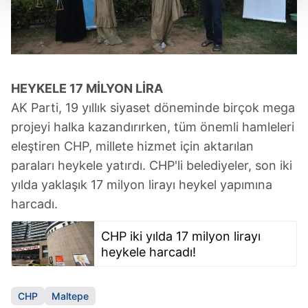
Her halükârda, kullanıcılar, bu çerezlere izin vermedikleri
takdirde, kullanıcılara hedefli reklamlar
gösterilmeyecektir."
HEYKELE 17 MİLYON LİRA
Sizlere daha iyi bir hizmet sunabilmek için İnternet
Sitemizde kendimize ve üçüncü kişilere ait çerezler
AK Parti, 19 yıllık siyaset döneminde birçok mega
kullanılmaktadır. Bu çerezler vasıtasıyla çeşitli kişisel
projeyi halka kazandırırken, tüm önemli hamleleri
verileriniz işlenmekte olup gerekli olan çerezler bilgi
eleştiren CHP, millete hizmet için aktarılan
toplumu hizmetlerinin sunulması amacıyla
paraları heykele yatırdı. CHP'li belediyeler, son iki
kullanılmaktadır. Diğer çerezler, sitemizin daha işlevsel
yılda yaklaşık 17 milyon lirayı heykel yapımına
kılınması ve kişiselleştirilmesi ve sizlere yönelik
harcadı.
reklam/pazarlama faaliyetlerinin yapılması, amaçlarıyla
sınırlı olarak açık rızanız dahilinde kullanılacaktır.
CHP iki yılda 17 milyon lirayı
heykele harcadı!
Çerezlere ilişkin tercihlerinizi aşağıda yer alan panel
vasıtasıyla belirleyebilirsiniz. Çerezlere ilişkin detaylı bilgi
için Ayarlar butonuna tıklayabilir,
Çerez Bilgilendirme
CHP
Maltepe
Metnimizi
ziyaret edebilirsiniz.