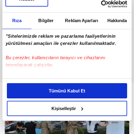
Rıza
Bilgiler
Reklam Ayarları
Hakkında
"Sitelerimizde reklam ve pazarlama faaliyetlerinin
yürütülmesi amaçları ile çerezler kullanılmaktadır.
Bu çerezler, kullanıcıların tarayıcı ve cihazlarını
tanımlayarak çalışırlar.
Bu çerezlere izin vermeniz halinde sizlere özel
kişiselleştirilmiş reklamlar sunabilir, sayfalarımızda sizlere
Tümünü Kabul Et
daha iyi reklam deneyimi yaşatabiliriz. Bunu yaparken
amacımızın size daha iyi bir reklam deneyimi sunmak
olduğunu ve sizlere en iyi içerikleri sunabilmek adına
Kişiselleştir
elimizden gelen çabayı gösterdiğimizi ve bu noktada,
reklamların maliyetlerimizi karşılamak noktasında tek gelir
kalemimiz olduğunu sizlere hatırlatmak isteriz.