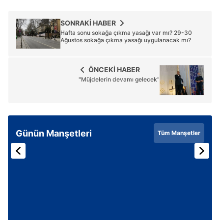
6698 sayılı Kişisel Verilerin Korunması Kanunu uyarınca
SONRAKİ HABER
hazırlanmış Aydınlatma Metnimizi okumak ve sitemizde
Hafta sonu sokağa çıkma yasağı var mı? 29-30
Ağustos sokağa çıkma yasağı uygulanacak mı?
ilgili mevzuata uygun olarak kullanılan çerezlerle ilgili bilgi
almak için lütfen
tıklayınız
.
ÖNCEKİ HABER
"Müjdelerin devamı gelecek"
Günün Manşetleri
Tüm Manşetler