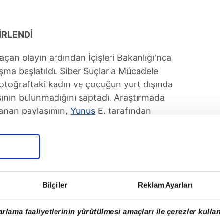
İRLENDİ
çan olayın ardından İçişleri Bakanlığı'nca
ışma başlatıldı. Siber Suçlarla Mücadele
 fotoğraftaki kadın ve çocuğun yurt dışında
sının bulunmadığını saptadı. Araştırmada
lanan paylaşımın,
Yunus
E. tarafından
ep'te olduğu belirlendi.
 Gaziantep Emniyet Müdürlüğü ekipleri,
nde gözaltına aldı. Fabrikada çalıştığı
Bilgiler
Reklam Ayarları
de arama yapan ekipler, bilgisayar ve çeşitli
 üzere el koydu.
rlama faaliyetlerinin yürütülmesi amaçları ile çerezler kullan