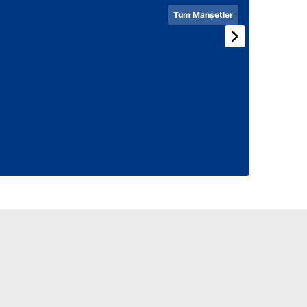
 çerezlerle ilgili bilgi almak için lütfen
tıklayınız
.
Tüm Manşetler