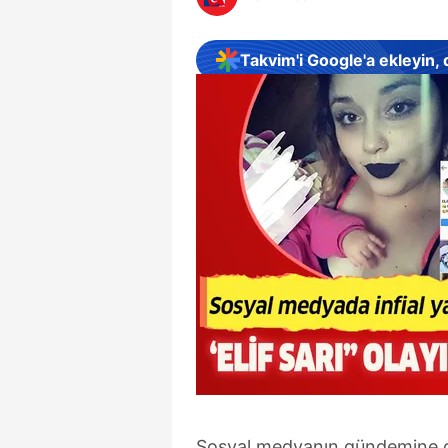
Takvim'i Google'a ekleyin,
Sosyal medyanın gündemine otur