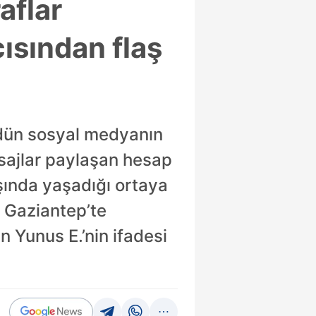
aflar
cısından flaş
r dün sosyal medyanın
sajlar paylaşan hesap
ışında yaşadığı ortaya
e Gaziantep’te
n Yunus E.’nin ifadesi