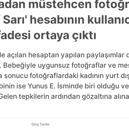
adan müstehcen fotoğr
f Sarı' hesabının kullanı
fadesi ortaya çıktı
miyle açılan hesaptan yapılan paylaşımla
 Bebeğiyle uygunsuz fotoğraflar ve me
şma sonucu fotoğraflardaki kadının yurt d
binin ise Yunus E. İsminde biri olduğu v
Gelen tepkilerin ardından gözaltına alına
Giriş Tarihi: