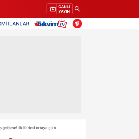
CANLI
YAYIN
SMİ İLANLAR
gelişme! İlk ifadesi ortaya çıktı