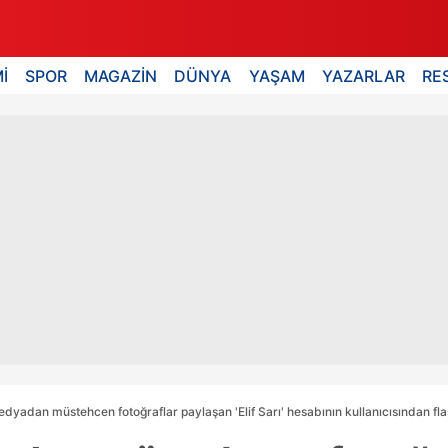
İ
SPOR
MAGAZİN
DÜNYA
YAŞAM
YAZARLAR
RE
dyadan müstehcen fotoğraflar paylaşan 'Elif Sarı' hesabının kullanıcısından flaş 