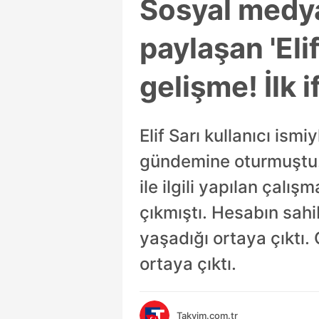
Sosyal medy
paylaşan 'Eli
gelişme! İlk i
Elif Sarı kullanıcı is
gündemine oturmuştu.
ile ilgili yapılan çalı
çıkmıştı. Hesabın sahi
yaşadığı ortaya çıktı. 
ortaya çıktı.
Takvim.com.tr