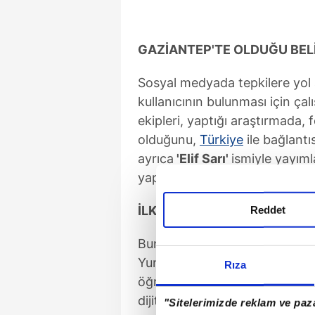
GAZİANTEP'TE OLDUĞU BEL
Sosyal medyada tepkilere yol a
kullanıcının bulunması için çal
ekipleri, yaptığı araştırmada,
olduğunu,
Türkiye
ile bağlantı
ayrıca
'Elif Sarı'
ismiyle yayım
yapıldığı ve şüphelinin Gaziant
İLK İFADESİ ORTAYA ÇIKTI
Reddet
Bunun üzerine harekete geçen
Yunus E.'yi tespit ettiği adresi
Rıza
öğrenilen Yunus E.'nin adresin
dijital materyallere incelemek
"Sitelerimizde reklam ve paza