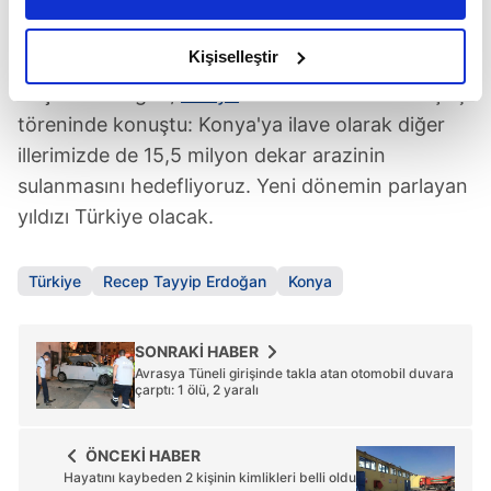
daha iyi reklam deneyimi yaşatabiliriz. Bunu yaparken
amacımızın size daha iyi bir reklam deneyimi sunmak
olduğunu ve sizlere en iyi içerikleri sunabilmek adına
Kişiselleştir
SUSUZ TOPRAK KALMAYACAK
elimizden gelen çabayı gösterdiğimizi ve bu noktada,
Başkan
Erdoğan,
Konya
Ovası Sulaması'nın açılış
reklamların maliyetlerimizi karşılamak noktasında tek gelir
töreninde konuştu: Konya'ya ilave olarak diğer
kalemimiz olduğunu sizlere hatırlatmak isteriz.
illerimizde de 15,5 milyon dekar arazinin
sulanmasını hedefliyoruz. Yeni dönemin parlayan
Her halükârda, kullanıcılar, bu çerezlere izin vermedikleri
takdirde, kullanıcılara hedefli reklamlar
yıldızı Türkiye olacak.
gösterilmeyecektir."
Türkiye
Recep Tayyip Erdoğan
Konya
Sizlere daha iyi bir hizmet sunabilmek için İnternet
Sitemizde kendimize ve üçüncü kişilere ait çerezler
kullanılmaktadır. Bu çerezler vasıtasıyla çeşitli kişisel
SONRAKİ HABER
verileriniz işlenmekte olup gerekli olan çerezler bilgi
Avrasya Tüneli girişinde takla atan otomobil duvara
çarptı: 1 ölü, 2 yaralı
toplumu hizmetlerinin sunulması amacıyla
kullanılmaktadır. Diğer çerezler, sitemizin daha işlevsel
kılınması ve kişiselleştirilmesi ve sizlere yönelik
ÖNCEKİ HABER
reklam/pazarlama faaliyetlerinin yapılması, amaçlarıyla
Hayatını kaybeden 2 kişinin kimlikleri belli oldu