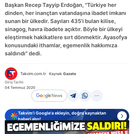
Başkan Recep Tayyip Erdoğan, "Türkiye her
dinden, her inançtan vatandaşına ibadet imkanı
sunan bir ülkedir. Sayıları 435'i bulan kilise,
sinagog, havra ibadete açıktır. Böyle bir ülkeyi
eleştirmek hakikatlere sırt dönmektir. Ayasofya
konusundaki ithamlar, egemenlik hakkımıza
saldırıdı" dedi.
Takvim.com.tr
Kaynak
Gazete
Giriş Tarihi:
04 Temmuz 2020
Takvim'i Google'a ekleyin, doğru kaynaktan
haberi alın!