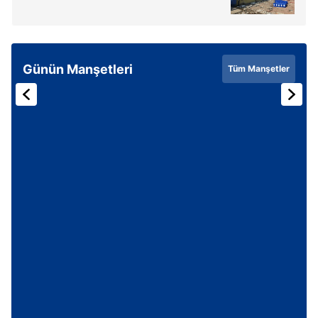
sınırlı olarak açık rızanız dahilinde kullanılacaktır.
Çerezlere ilişkin tercihlerinizi aşağıda yer alan panel
vasıtasıyla belirleyebilirsiniz. Çerezlere ilişkin detaylı bilgi
Günün Manşetleri
Tüm Manşetler
için Ayarlar butonuna tıklayabilir,
Çerez Bilgilendirme
Metnimizi
ziyaret edebilirsiniz.
6698 sayılı Kişisel Verilerin Korunması Kanunu uyarınca
hazırlanmış Aydınlatma Metnimizi okumak ve sitemizde
ilgili mevzuata uygun olarak kullanılan çerezlerle ilgili bilgi
almak için lütfen
tıklayınız
.