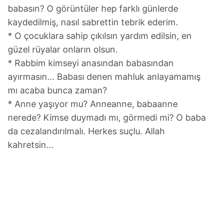
kullanılmaktadır. Bu çerezler vasıtasıyla çeşitli kişisel
babasın? O görüntüler hep farklı günlerde
verileriniz işlenmekte olup gerekli olan çerezler bilgi
kaydedilmiş, nasıl sabrettin tebrik ederim.
toplumu hizmetlerinin sunulması amacıyla
* O çocuklara sahip çıkılsın yardım edilsin, en
kullanılmaktadır. Diğer çerezler, sitemizin daha işlevsel
güzel rüyalar onların olsun.
kılınması ve kişiselleştirilmesi ve sizlere yönelik
reklam/pazarlama faaliyetlerinin yapılması, amaçlarıyla
* Rabbim kimseyi anasından babasından
sınırlı olarak açık rızanız dahilinde kullanılacaktır.
ayırmasın... Babası denen mahluk anlayamamış
mı acaba bunca zaman?
Çerezlere ilişkin tercihlerinizi aşağıda yer alan panel
* Anne yaşıyor mu? Anneanne, babaanne
vasıtasıyla belirleyebilirsiniz. Çerezlere ilişkin detaylı bilgi
nerede? Kimse duymadı mı, görmedi mi? O baba
için Ayarlar butonuna tıklayabilir,
Çerez Bilgilendirme
da cezalandırılmalı. Herkes suçlu. Allah
Metnimizi
ziyaret edebilirsiniz.
kahretsin...
6698 sayılı Kişisel Verilerin Korunması Kanunu uyarınca
hazırlanmış Aydınlatma Metnimizi okumak ve sitemizde
ilgili mevzuata uygun olarak kullanılan çerezlerle ilgili bilgi
almak için lütfen
tıklayınız
.