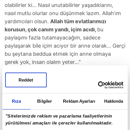
olabilirler ki... Nasıl unutabilirler yaşadıklarını,
nasıl mutlu olurlar onu düşünmek lazım. Allah'ım
yardımcıları olsun.
Allah tüm evlatlarımızı
korusun, çok canım yandı, içim acıdı,
bu
paylaşımı fazla tutamayacağım, sadece
paylaşarak bile içim acıyor bir anne olarak... Gerçi
bu şeytana beddua etmek için anne olmaya
gerek yok, insan olalım yeter..."
GÜLBEN ERGEN: CEZASI ÖLÜM OLSA NE
Reddet
YAZAR?
"Bizi öküzden ayıran duygunun adı merhametse,
Rıza
Bilgiler
Reklam Ayarları
Hakkında
sana sahip çıkalım çocuk. O kadının aldığı ceza
ölüm olsa ne yazar? Çocuk ne olacak çocuk?
"Sitelerimizde reklam ve pazarlama faaliyetlerinin
Çocuklarımın varlıklarına şükür ederek, dualara
yürütülmesi amaçları ile çerezler kullanılmaktadır.
sığınacağım şimdi. Çok acıyor canım ama çok..."