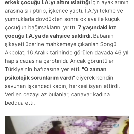
erkek çocuğu İ.A.'yı altını ıslattığı
için ayaklarının
arasına sıkıptırıp, işkence yaptı. İ.A.'yı tekme ve
yumruklarla dövdükten sonra oklava ile küçük
çocuğun bağırsaklarını yırttı.
7 yaşındaki kız
çocuğu I.A.'ya da vahşice saldırdı.
Babanın
şikayeti üzerine mahkemeye çıkarılan Songül
Akpolat, 16 Aralık tarihinde görülen davada 46 yıl
hapis cezasına çarptırıldı. Ancak görüntüler
Türkiye'nin hafızasına yer etti.
"O zaman
psikolojik sorunlarım vardı"
diyerek kendini
savunan işkenceci kadın, herkesi isyan ettirdi.
Verilen cezayı az bulanlar, canavar kadına
beddua etti.