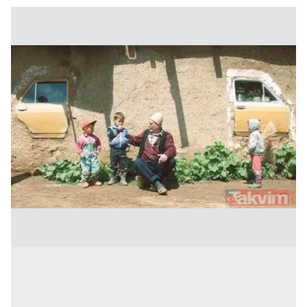
kullanılmaktadır. Bu çerezler vasıtasıyla çeşitli kişisel
verileriniz işlenmekte olup gerekli olan çerezler bilgi
toplumu hizmetlerinin sunulması amacıyla
kullanılmaktadır. Diğer çerezler, sitemizin daha işlevsel
kılınması ve kişiselleştirilmesi ve sizlere yönelik
reklam/pazarlama faaliyetlerinin yapılması, amaçlarıyla
sınırlı olarak açık rızanız dahilinde kullanılacaktır.
Çerezlere ilişkin tercihlerinizi aşağıda yer alan panel
vasıtasıyla belirleyebilirsiniz. Çerezlere ilişkin detaylı bilgi
için Ayarlar butonuna tıklayabilir,
Çerez Bilgilendirme
Metnimizi
ziyaret edebilirsiniz.
6698 sayılı Kişisel Verilerin Korunması Kanunu uyarınca
hazırlanmış Aydınlatma Metnimizi okumak ve sitemizde
ilgili mevzuata uygun olarak kullanılan çerezlerle ilgili bilgi
almak için lütfen
tıklayınız
.