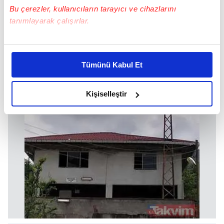
Bu çerezler, kullanıcıların tarayıcı ve cihazlarını
tanımlayarak çalışırlar.
Bu çerezlere izin vermeniz halinde sizlere özel
kişiselleştirilmiş reklamlar sunabilir, sayfalarımızda sizlere
Tümünü Kabul Et
daha iyi reklam deneyimi yaşatabiliriz. Bunu yaparken
amacımızın size daha iyi bir reklam deneyimi sunmak
olduğunu ve sizlere en iyi içerikleri sunabilmek adına
Kişiselleştir
elimizden gelen çabayı gösterdiğimizi ve bu noktada,
reklamların maliyetlerimizi karşılamak noktasında tek gelir
kalemimiz olduğunu sizlere hatırlatmak isteriz.
Her halükârda, kullanıcılar, bu çerezlere izin vermedikleri
takdirde, kullanıcılara hedefli reklamlar
gösterilmeyecektir."
Sizlere daha iyi bir hizmet sunabilmek için İnternet
Sitemizde kendimize ve üçüncü kişilere ait çerezler