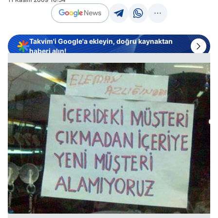
Takvim'i Google'a ekleyin, doğru kaynaktan
haberi alın!