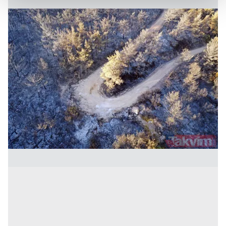
Her halükârda, kullanıcılar, bu çerezlere izin vermedikleri
takdirde, kullanıcılara hedefli reklamlar
gösterilmeyecektir."
Sizlere daha iyi bir hizmet sunabilmek için İnternet
Sitemizde kendimize ve üçüncü kişilere ait çerezler
kullanılmaktadır. Bu çerezler vasıtasıyla çeşitli kişisel
verileriniz işlenmekte olup gerekli olan çerezler bilgi
toplumu hizmetlerinin sunulması amacıyla
kullanılmaktadır. Diğer çerezler, sitemizin daha işlevsel
kılınması ve kişiselleştirilmesi ve sizlere yönelik
reklam/pazarlama faaliyetlerinin yapılması, amaçlarıyla
sınırlı olarak açık rızanız dahilinde kullanılacaktır.
Çerezlere ilişkin tercihlerinizi aşağıda yer alan panel
vasıtasıyla belirleyebilirsiniz. Çerezlere ilişkin detaylı bilgi
için Ayarlar butonuna tıklayabilir,
Çerez Bilgilendirme
Metnimizi
ziyaret edebilirsiniz.