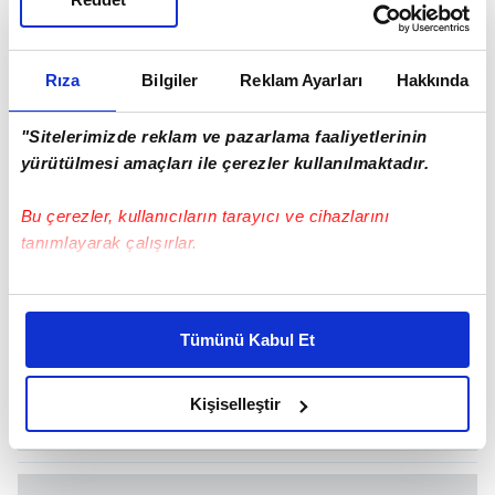
Rıza
Bilgiler
Reklam Ayarları
Hakkında
"Sitelerimizde reklam ve pazarlama faaliyetlerinin
yürütülmesi amaçları ile çerezler kullanılmaktadır.
Bu çerezler, kullanıcıların tarayıcı ve cihazlarını
tanımlayarak çalışırlar.
Bu çerezlere izin vermeniz halinde sizlere özel
kişiselleştirilmiş reklamlar sunabilir, sayfalarımızda sizlere
Tümünü Kabul Et
daha iyi reklam deneyimi yaşatabiliriz. Bunu yaparken
amacımızın size daha iyi bir reklam deneyimi sunmak
olduğunu ve sizlere en iyi içerikleri sunabilmek adına
Kişiselleştir
elimizden gelen çabayı gösterdiğimizi ve bu noktada,
reklamların maliyetlerimizi karşılamak noktasında tek gelir
kalemimiz olduğunu sizlere hatırlatmak isteriz.