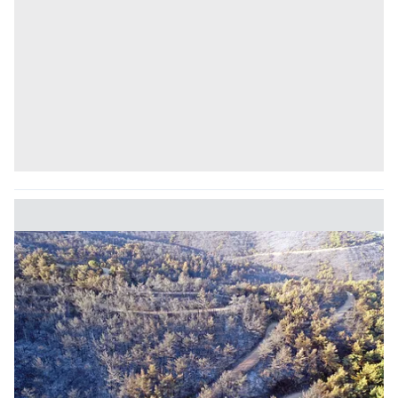
6698 sayılı Kişisel Verilerin Korunması Kanunu uyarınca
hazırlanmış Aydınlatma Metnimizi okumak ve sitemizde
ilgili mevzuata uygun olarak kullanılan çerezlerle ilgili bilgi
almak için lütfen
tıklayınız
.