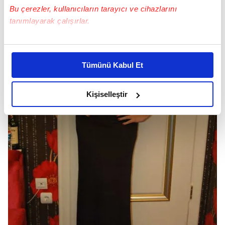
Bu çerezler, kullanıcıların tarayıcı ve cihazlarını
tanımlayarak çalışırlar.
Bu çerezlere izin vermeniz halinde sizlere özel
kişiselleştirilmiş reklamlar sunabilir, sayfalarımızda sizlere
Tümünü Kabul Et
daha iyi reklam deneyimi yaşatabiliriz. Bunu yaparken
amacımızın size daha iyi bir reklam deneyimi sunmak
olduğunu ve sizlere en iyi içerikleri sunabilmek adına
Kişiselleştir
elimizden gelen çabayı gösterdiğimizi ve bu noktada,
reklamların maliyetlerimizi karşılamak noktasında tek gelir
kalemimiz olduğunu sizlere hatırlatmak isteriz.
Her halükârda, kullanıcılar, bu çerezlere izin vermedikleri
takdirde, kullanıcılara hedefli reklamlar
gösterilmeyecektir."
Sizlere daha iyi bir hizmet sunabilmek için İnternet
Sitemizde kendimize ve üçüncü kişilere ait çerezler