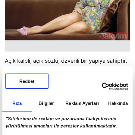
Açık kalpli, açık sözlü, özverili bir yapıya sahiptir.
Genelde karşılık beklemez. Sadece hayatında
önemli olan kişilerden karşılık alamadığı zaman
Reddet
hayal kırıklığına uğrar. Çekici, karizmatik bir
kişiliğe sahiptir. Genelde bolluk içinde yaşar.
Yönetici bir kimliğe sahiptir. Tüketimini
Rıza
Bilgiler
Reklam Ayarları
Hakkında
dengelemezse darlık çekme ihtimali vardır.
"Sitelerimizde reklam ve pazarlama faaliyetlerinin
yürütülmesi amaçları ile çerezler kullanılmaktadır.