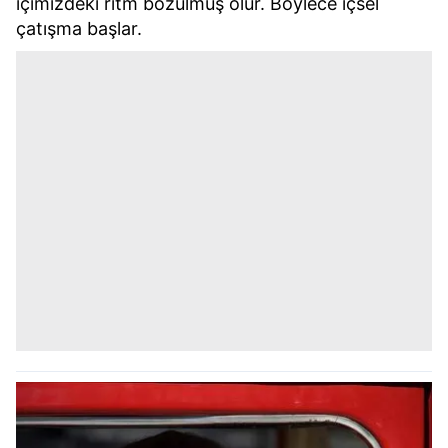
içimizdeki ritm bozulmuş olur. Böylece içsel
çatışma başlar.