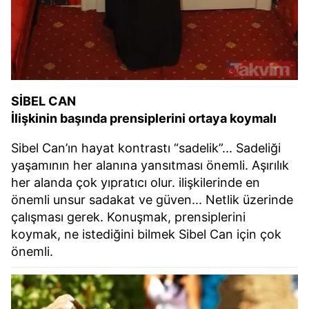
kullanılmaktadır. Bu çerezler vasıtasıyla çeşitli kişisel
verileriniz işlenmekte olup gerekli olan çerezler bilgi
toplumu hizmetlerinin sunulması amacıyla
kullanılmaktadır. Diğer çerezler, sitemizin daha işlevsel
kılınması ve kişiselleştirilmesi ve sizlere yönelik
reklam/pazarlama faaliyetlerinin yapılması, amaçlarıyla
SİBEL CAN
sınırlı olarak açık rızanız dahilinde kullanılacaktır.
İlişkinin başında prensiplerini ortaya koymalı
Çerezlere ilişkin tercihlerinizi aşağıda yer alan panel
Sibel Can’ın hayat kontrastı “sadelik”... Sadeliği
vasıtasıyla belirleyebilirsiniz. Çerezlere ilişkin detaylı bilgi
yaşamının her alanına yansıtması önemli. Aşırılık
için Ayarlar butonuna tıklayabilir,
Çerez Bilgilendirme
her alanda çok yıpratıcı olur. ilişkilerinde en
Metnimizi
ziyaret edebilirsiniz.
önemli unsur sadakat ve güven... Netlik üzerinde
çalışması gerek. Konuşmak, prensiplerini
6698 sayılı Kişisel Verilerin Korunması Kanunu uyarınca
hazırlanmış Aydınlatma Metnimizi okumak ve sitemizde
koymak, ne istediğini bilmek Sibel Can için çok
ilgili mevzuata uygun olarak kullanılan çerezlerle ilgili bilgi
önemli.
almak için lütfen
tıklayınız
.