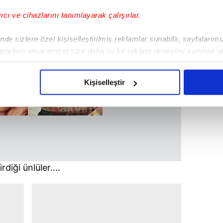
yıcı ve cihazlarını tanımlayarak çalışırlar.
de sizlere özel kişiselleştirilmiş reklamlar sunabilir, sayfalarım
aparken amacımızın size daha iyi bir reklam deneyimi sunmak ol
imizden gelen çabayı gösterdiğimizi ve bu noktada, reklamların ma
olduğunu sizlere hatırlatmak isteriz.
Kişiselleştir
çerezlere izin vermedikleri takdirde, kullanıcılara hedefli reklaml
abilmek için İnternet Sitemizde kendimize ve üçüncü kişilere ait 
isel verileriniz işlenmekte olup gerekli olan çerezler bilgi toplum
 çerezler, sitemizin daha işlevsel kılınması ve kişiselleştirilmes
 yapılması, amaçlarıyla sınırlı olarak açık rızanız dahilinde kulla
diği ünlüler....
aşağıda yer alan panel vasıtasıyla belirleyebilirsiniz. Çerezlere iliş
lgilendirme Metnimizi
ziyaret edebilirsiniz.
Korunması Kanunu uyarınca hazırlanmış Aydınlatma Metnimizi okum