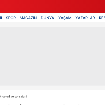
İ
SPOR
MAGAZİN
DÜNYA
YAŞAM
YAZARLAR
RE
önceleri ve sonraları!