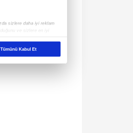
ızda sizlere daha iyi reklam
duğunu ve sizlere en iyi
liyetlerimizi karşılamak
Tümünü Kabul Et
ar gösterilmeyecektir."
çerezler kullanılmaktadır. Bu
u hizmetlerinin sunulması
i ve sizlere yönelik
nılacaktır.
kin detaylı bilgi için Ayarlar
ak ve sitemizde ilgili