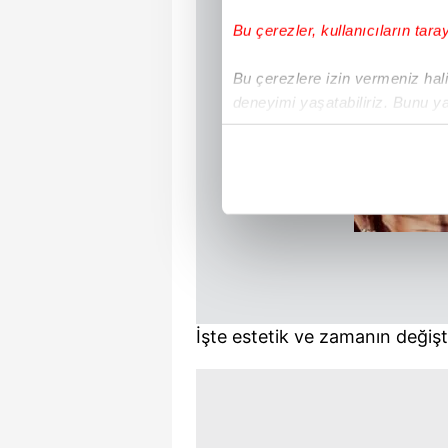
Bu çerezler, kullanıcıların tara
Bu çerezlere izin vermeniz halin
deneyimi yaşatabiliriz. Bunu y
içerikleri sunabilmek adına el
noktasında tek gelir kalemimiz 
Her halükârda, kullanıcılar, bu 
Sizlere daha iyi bir hizmet sun
çerezler vasıtasıyla çeşitli kiş
amacıyla kullanılmaktadır. Diğer
reklam/pazarlama faaliyetlerinin
İşte estetik ve zamanın değiştir
Çerezlere ilişkin tercihlerinizi 
butonuna tıklayabilir,
Çerez Bi
6698 sayılı Kişisel Verilerin 