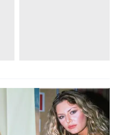
 çerezlerle ilgili bilgi almak için lütfen
tıklayınız
.