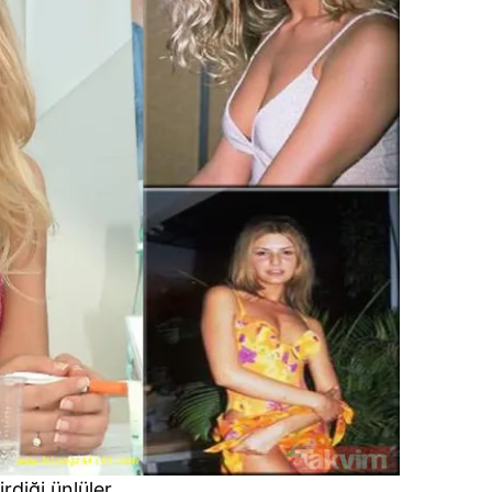
diği ünlüler....