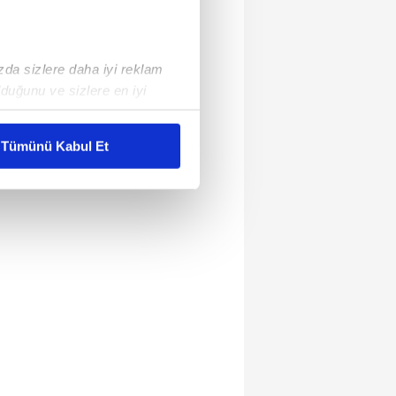
ızda sizlere daha iyi reklam
duğunu ve sizlere en iyi
liyetlerimizi karşılamak
Tümünü Kabul Et
ar gösterilmeyecektir."
çerezler kullanılmaktadır. Bu
u hizmetlerinin sunulması
i ve sizlere yönelik
nılacaktır.
kin detaylı bilgi için Ayarlar
ak ve sitemizde ilgili