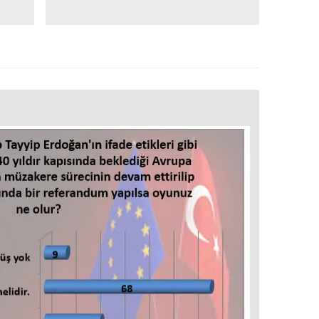
 çerezlerle ilgili bilgi almak için lütfen
tıklayınız
.