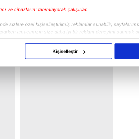
yıcı ve cihazlarını tanımlayarak çalışırlar.
de sizlere özel kişiselleştirilmiş reklamlar sunabilir, sayfalarım
aparken amacımızın size daha iyi bir reklam deneyimi sunmak ol
imizden gelen çabayı gösterdiğimizi ve bu noktada, reklamların ma
olduğunu sizlere hatırlatmak isteriz.
Kişiselleştir
lık analizi!
çerezlere izin vermedikleri takdirde, kullanıcılara hedefli reklaml
abilmek için İnternet Sitemizde kendimize ve üçüncü kişilere ait 
isel verileriniz işlenmekte olup gerekli olan çerezler bilgi toplum
 çerezler, sitemizin daha işlevsel kılınması ve kişiselleştirilmes
 yapılması, amaçlarıyla sınırlı olarak açık rızanız dahilinde kulla
aşağıda yer alan panel vasıtasıyla belirleyebilirsiniz. Çerezlere iliş
lgilendirme Metnimizi
ziyaret edebilirsiniz.
Korunması Kanunu uyarınca hazırlanmış Aydınlatma Metnimizi okum