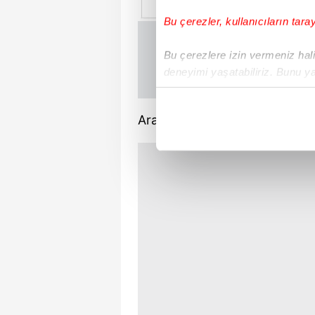
Bu çerezler, kullanıcıların tara
Bu çerezlere izin vermeniz halin
deneyimi yaşatabiliriz. Bunu y
içerikleri sunabilmek adına el
noktasında tek gelir kalemimiz 
Araştırmaya katılanların yaş ara
Her halükârda, kullanıcılar, bu 
Sizlere daha iyi bir hizmet sun
çerezler vasıtasıyla çeşitli kiş
amacıyla kullanılmaktadır. Diğer
reklam/pazarlama faaliyetlerinin
Çerezlere ilişkin tercihlerinizi 
butonuna tıklayabilir,
Çerez Bi
6698 sayılı Kişisel Verilerin 