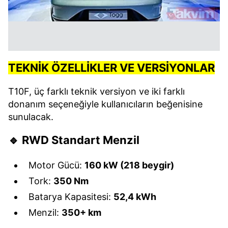
TEKNİK ÖZELLİKLER VE VERSİYONLAR
T10F, üç farklı teknik versiyon ve iki farklı
donanım seçeneğiyle kullanıcıların beğenisine
sunulacak.
🔹 RWD Standart Menzil
Motor Gücü:
160 kW (218 beygir)
Tork:
350 Nm
Batarya Kapasitesi:
52,4 kWh
Menzil:
350+ km