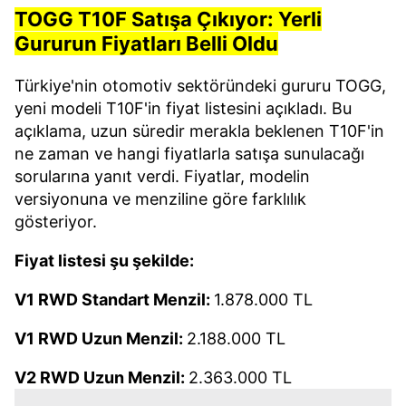
TOGG T10F Satışa Çıkıyor: Yerli
Gururun Fiyatları Belli Oldu
Türkiye'nin otomotiv sektöründeki gururu TOGG,
yeni modeli T10F'in fiyat listesini açıkladı. Bu
açıklama, uzun süredir merakla beklenen T10F'in
ne zaman ve hangi fiyatlarla satışa sunulacağı
sorularına yanıt verdi. Fiyatlar, modelin
versiyonuna ve menziline göre farklılık
gösteriyor.
Fiyat listesi şu şekilde:
V1 RWD Standart Menzil:
1.878.000 TL
V1 RWD Uzun Menzil:
2.188.000 TL
V2 RWD Uzun Menzil:
2.363.000 TL