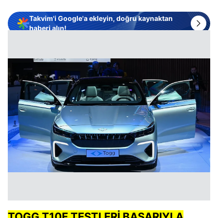
Takvim'i Google'a ekleyin, doğru kaynaktan
haberi alın!
TOGG T10F TESTLERİ BAŞARIYLA