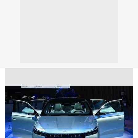
kılınması ve kişiselleştirilmesi ve sizlere yönelik
reklam/pazarlama faaliyetlerinin yapılması, amaçlarıyla
sınırlı olarak açık rızanız dahilinde kullanılacaktır.
Çerezlere ilişkin tercihlerinizi aşağıda yer alan panel
vasıtasıyla belirleyebilirsiniz. Çerezlere ilişkin detaylı bilgi
için Ayarlar butonuna tıklayabilir,
Çerez Bilgilendirme
Metnimizi
ziyaret edebilirsiniz.
6698 sayılı Kişisel Verilerin Korunması Kanunu uyarınca
hazırlanmış Aydınlatma Metnimizi okumak ve sitemizde
ilgili mevzuata uygun olarak kullanılan çerezlerle ilgili bilgi
almak için lütfen
tıklayınız
.