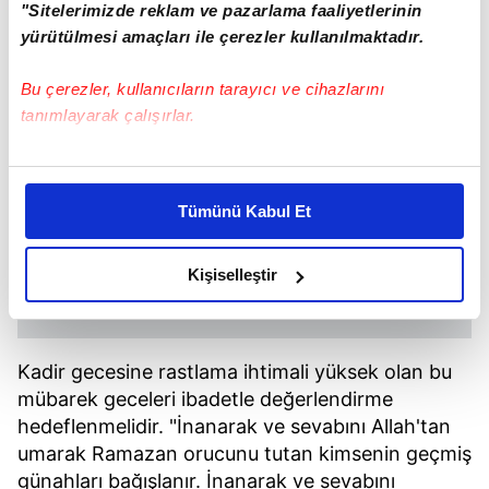
"Sitelerimizde reklam ve pazarlama faaliyetlerinin
yürütülmesi amaçları ile çerezler kullanılmaktadır.
Bu çerezler, kullanıcıların tarayıcı ve cihazlarını
tanımlayarak çalışırlar.
Bu çerezlere izin vermeniz halinde sizlere özel
kişiselleştirilmiş reklamlar sunabilir, sayfalarımızda sizlere
Tümünü Kabul Et
daha iyi reklam deneyimi yaşatabiliriz. Bunu yaparken
amacımızın size daha iyi bir reklam deneyimi sunmak
olduğunu ve sizlere en iyi içerikleri sunabilmek adına
Kişiselleştir
elimizden gelen çabayı gösterdiğimizi ve bu noktada,
reklamların maliyetlerimizi karşılamak noktasında tek gelir
kalemimiz olduğunu sizlere hatırlatmak isteriz.
Kadir gecesine rastlama ihtimali yüksek olan bu
mübarek geceleri ibadetle değerlendirme
Her halükârda, kullanıcılar, bu çerezlere izin vermedikleri
hedeflenmelidir. "İnanarak ve sevabını Allah'tan
takdirde, kullanıcılara hedefli reklamlar
umarak Ramazan orucunu tutan kimsenin geçmiş
gösterilmeyecektir."
günahları bağışlanır. İnanarak ve sevabını