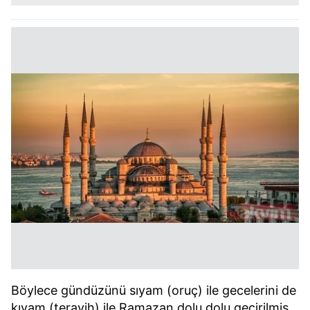
Böylece gündüzünü sıyam (oruç) ile gecelerini de
kıyam (teravih) ile Ramazan dolu dolu geçirilmiş