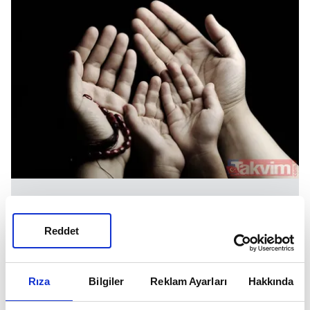
Sonuç olarak, teravih namazında asıl olan,
Reddet
Kur'ân-ı Kerîm'in hatmi ve Ramazan gecelerinin
ihyasıdır.
Rıza
Bilgiler
Reklam Ayarları
Hakkında