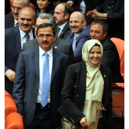
kullanılmaktadır. Bu çerezler vasıtasıyla çeşitli kişisel
verileriniz işlenmekte olup gerekli olan çerezler bilgi
toplumu hizmetlerinin sunulması amacıyla
kullanılmaktadır. Diğer çerezler, sitemizin daha işlevsel
kılınması ve kişiselleştirilmesi ve sizlere yönelik
reklam/pazarlama faaliyetlerinin yapılması, amaçlarıyla
sınırlı olarak açık rızanız dahilinde kullanılacaktır.
Çerezlere ilişkin tercihlerinizi aşağıda yer alan panel
vasıtasıyla belirleyebilirsiniz. Çerezlere ilişkin detaylı bilgi
için Ayarlar butonuna tıklayabilir,
Çerez Bilgilendirme
Metnimizi
ziyaret edebilirsiniz.
6698 sayılı Kişisel Verilerin Korunması Kanunu uyarınca
hazırlanmış Aydınlatma Metnimizi okumak ve sitemizde
ilgili mevzuata uygun olarak kullanılan çerezlerle ilgili bilgi
almak için lütfen
tıklayınız
.