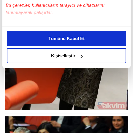
Bu çerezler, kullanıcıların tarayıcı ve cihazlarını
tanımlayarak çalışırlar.
Bu çerezlere izin vermeniz halinde sizlere özel
kişiselleştirilmiş reklamlar sunabilir, sayfalarımızda sizlere
Tümünü Kabul Et
daha iyi reklam deneyimi yaşatabiliriz. Bunu yaparken
amacımızın size daha iyi bir reklam deneyimi sunmak
olduğunu ve sizlere en iyi içerikleri sunabilmek adına
Kişiselleştir
elimizden gelen çabayı gösterdiğimizi ve bu noktada,
reklamların maliyetlerimizi karşılamak noktasında tek gelir
kalemimiz olduğunu sizlere hatırlatmak isteriz.
Her halükârda, kullanıcılar, bu çerezlere izin vermedikleri
takdirde, kullanıcılara hedefli reklamlar
gösterilmeyecektir."
Sizlere daha iyi bir hizmet sunabilmek için İnternet
Sitemizde kendimize ve üçüncü kişilere ait çerezler