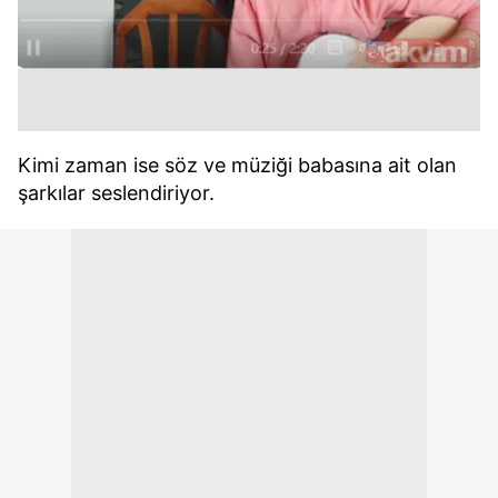
Metnimizi
ziyaret edebilirsiniz.
6698 sayılı Kişisel Verilerin Korunması Kanunu uyarınca
hazırlanmış Aydınlatma Metnimizi okumak ve sitemizde
ilgili mevzuata uygun olarak kullanılan çerezlerle ilgili bilgi
almak için lütfen
tıklayınız
.
Kimi zaman ise söz ve müziği babasına ait olan
şarkılar seslendiriyor.