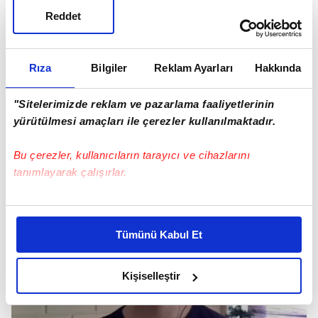
Reddet
Rıza
Bilgiler
Reklam Ayarları
Hakkında
"Sitelerimizde reklam ve pazarlama faaliyetlerinin
yürütülmesi amaçları ile çerezler kullanılmaktadır.
Bu çerezler, kullanıcıların tarayıcı ve cihazlarını
tanımlayarak çalışırlar.
Bu çerezlere izin vermeniz halinde sizlere özel
kişiselleştirilmiş reklamlar sunabilir, sayfalarımızda sizlere
Tümünü Kabul Et
daha iyi reklam deneyimi yaşatabiliriz. Bunu yaparken
amacımızın size daha iyi bir reklam deneyimi sunmak
olduğunu ve sizlere en iyi içerikleri sunabilmek adına
Kişiselleştir
elimizden gelen çabayı gösterdiğimizi ve bu noktada,
reklamların maliyetlerimizi karşılamak noktasında tek gelir