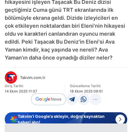
hikayesini işleyen Taşacak Bu Deniz dizisi
geçtiğimiz Cuma günü TRT ekranlarında ilk
bölümüyle ekrana geldi. Dizide izleyicileri en
çok etkileyen noktalardan biri Eleni'nin hikayesi
oldu ve karakteri canlandıran oyuncu merak
edildi. Peki Taşacak Bu Deniz'in Eleni'si Ava
Yaman kimdir, kaç yaşında ve nereli? Ava
Yaman'ın daha önce oynadığı diziler neler?
Takvim.com.tr
Giriş Tarihi:
Güncelleme Tarihi:
14 Ekim 2025 11:37
18 Ekim 2025 09:51
Takvim'i Google'a ekleyin, doğru kaynaktan
haberi alın!