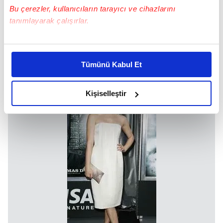
Bu çerezler, kullanıcıların tarayıcı ve cihazlarını
tanımlayarak çalışırlar.
Bu çerezlere izin vermeniz halinde sizlere özel
kişiselleştirilmiş reklamlar sunabilir, sayfalarımızda sizlere
Tümünü Kabul Et
daha iyi reklam deneyimi yaşatabiliriz. Bunu yaparken
amacımızın size daha iyi bir reklam deneyimi sunmak
olduğunu ve sizlere en iyi içerikleri sunabilmek adına
Kişiselleştir
elimizden gelen çabayı gösterdiğimizi ve bu noktada,
reklamların maliyetlerimizi karşılamak noktasında tek gelir
kalemimiz olduğunu sizlere hatırlatmak isteriz.
Her halükârda, kullanıcılar, bu çerezlere izin vermedikleri
takdirde, kullanıcılara hedefli reklamlar
gösterilmeyecektir."
Sizlere daha iyi bir hizmet sunabilmek için İnternet
Sitemizde kendimize ve üçüncü kişilere ait çerezler