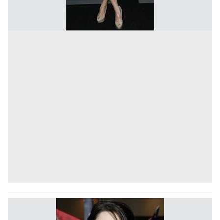
kullanılmaktadır. Bu çerezler vasıtasıyla çeşitli kişisel
verileriniz işlenmekte olup gerekli olan çerezler bilgi
toplumu hizmetlerinin sunulması amacıyla
kullanılmaktadır. Diğer çerezler, sitemizin daha işlevsel
kılınması ve kişiselleştirilmesi ve sizlere yönelik
reklam/pazarlama faaliyetlerinin yapılması, amaçlarıyla
sınırlı olarak açık rızanız dahilinde kullanılacaktır.
Çerezlere ilişkin tercihlerinizi aşağıda yer alan panel
vasıtasıyla belirleyebilirsiniz. Çerezlere ilişkin detaylı bilgi
için Ayarlar butonuna tıklayabilir,
Çerez Bilgilendirme
Metnimizi
ziyaret edebilirsiniz.
6698 sayılı Kişisel Verilerin Korunması Kanunu uyarınca
hazırlanmış Aydınlatma Metnimizi okumak ve sitemizde
ilgili mevzuata uygun olarak kullanılan çerezlerle ilgili bilgi
almak için lütfen
tıklayınız
.