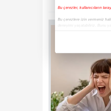
Bu çerezler, kullanıcıların tara
Bu çerezlere izin vermeniz halin
deneyimi yaşatabiliriz. Bunu y
içerikleri sunabilmek adına el
noktasında tek gelir kalemimiz 
Her halükârda, kullanıcılar, bu 
Sizlere daha iyi bir hizmet sun
çerezler vasıtasıyla çeşitli kiş
amacıyla kullanılmaktadır. Diğer
reklam/pazarlama faaliyetlerinin
Çerezlere ilişkin tercihlerinizi 
butonuna tıklayabilir,
Çerez Bi
6698 sayılı Kişisel Verilerin 