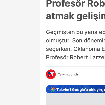
Profesör Rob
atmak gelişim
Geçmişten bu yana ebe
olmuştur. Son dönemle
seçerken, Oklahoma Eya
Profesör Robert Larzel
Takvim.com.tr
Takvim'i Google'a ekleyin,