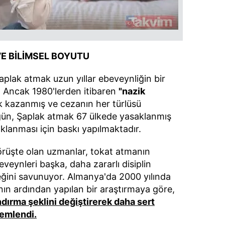
 çerezlerle ilgili bilgi almak için lütfen
tıklayınız
.
E BİLİMSEL BOYUTU
Şaplak atmak uzun yıllar ebeveynliğin bir
r. Ancak 1980'lerden itibaren
"nazik
ik kazanmış ve cezanın her türlüsü
ugün, Şaplak atmak 67 ülkede yasaklanmış
saklanması için baskı yapılmaktadır.
örüşte olan uzmanlar, tokat atmanın
ynleri başka, daha zararlı disiplin
eğini savunuyor. Almanya'da 2000 yılında
ın ardından yapılan bir araştırmaya göre,
dırma şeklini değiştirerek daha sert
emlendi.