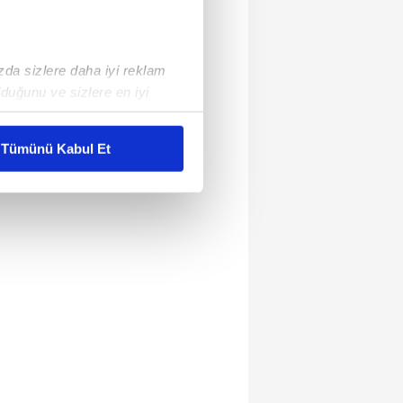
ızda sizlere daha iyi reklam
duğunu ve sizlere en iyi
liyetlerimizi karşılamak
Tümünü Kabul Et
ar gösterilmeyecektir."
çerezler kullanılmaktadır. Bu
u hizmetlerinin sunulması
i ve sizlere yönelik
nılacaktır.
kin detaylı bilgi için Ayarlar
ak ve sitemizde ilgili