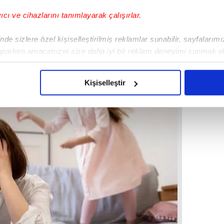
yıcı ve cihazlarını tanımlayarak çalışırlar.
de sizlere özel kişiselleştirilmiş reklamlar sunabilir, sayfalarım
aparken amacımızın size daha iyi bir reklam deneyimi sunmak ol
imizden gelen çabayı gösterdiğimizi ve bu noktada, reklamların ma
olduğunu sizlere hatırlatmak isteriz.
Kişiselleştir
çerezlere izin vermedikleri takdirde, kullanıcılara hedefli reklaml
abilmek için İnternet Sitemizde kendimize ve üçüncü kişilere ait 
isel verileriniz işlenmekte olup gerekli olan çerezler bilgi toplum
 çerezler, sitemizin daha işlevsel kılınması ve kişiselleştirilmes
 yapılması, amaçlarıyla sınırlı olarak açık rızanız dahilinde kulla
aşağıda yer alan panel vasıtasıyla belirleyebilirsiniz. Çerezlere iliş
lgilendirme Metnimizi
ziyaret edebilirsiniz.
Korunması Kanunu uyarınca hazırlanmış Aydınlatma Metnimizi okum