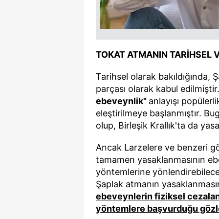
mevzuata uygun olarak kullanılan
TOKAT ATMANIN TARİHSEL V
Tarihsel olarak bakıldığında, 
parçası olarak kabul edilmişti
ebeveynlik"
anlayışı popülerl
eleştirilmeye başlanmıştır. B
olup, Birleşik Krallık'ta da ya
Ancak Larzelere ve benzeri g
tamamen yasaklanmasının ebeve
yöntemlerine yönlendirebilec
Şaplak atmanın yasaklanmasın
ebeveynlerin fiziksel cezalan
yöntemlere başvurduğu gözl