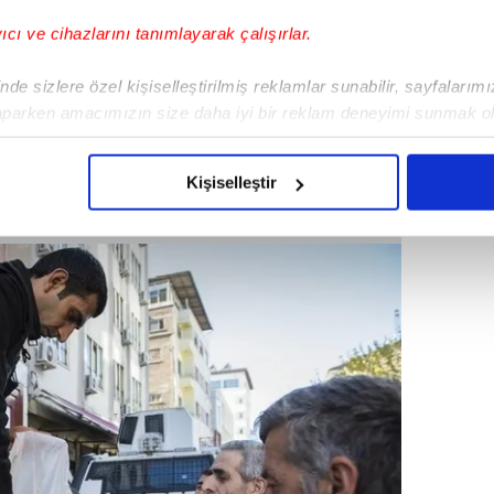
lçeden teröristlerin temizlenmesi, kurulan
ılan hendeklerin doldurulması amacıyla
yıcı ve cihazlarını tanımlayarak çalışırlar.
ğlu, Hasırlı, Cemal Yılmaz ve Savaş
nde önceki gün ilan edilen sokağa çıkma
de sizlere özel kişiselleştirilmiş reklamlar sunabilir, sayfalarım
yaşanmaması için sözkonusu mahallerdeki
aparken amacımızın size daha iyi bir reklam deneyimi sunmak ol
apıldı.
imizden gelen çabayı gösterdiğimizi ve bu noktada, reklamların ma
olduğunu sizlere hatırlatmak isteriz.
Kişiselleştir
çerezlere izin vermedikleri takdirde, kullanıcılara hedefli reklaml
abilmek için İnternet Sitemizde kendimize ve üçüncü kişilere ait 
isel verileriniz işlenmekte olup gerekli olan çerezler bilgi toplum
 çerezler, sitemizin daha işlevsel kılınması ve kişiselleştirilmes
 yapılması, amaçlarıyla sınırlı olarak açık rızanız dahilinde kulla
aşağıda yer alan panel vasıtasıyla belirleyebilirsiniz. Çerezlere iliş
lgilendirme Metnimizi
ziyaret edebilirsiniz.
Korunması Kanunu uyarınca hazırlanmış Aydınlatma Metnimizi okum