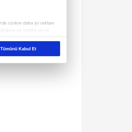
ızda sizlere daha iyi reklam
duğunu ve sizlere en iyi
liyetlerimizi karşılamak
Tümünü Kabul Et
ar gösterilmeyecektir."
çerezler kullanılmaktadır. Bu
u hizmetlerinin sunulması
i ve sizlere yönelik
nılacaktır.
kin detaylı bilgi için Ayarlar
ak ve sitemizde ilgili