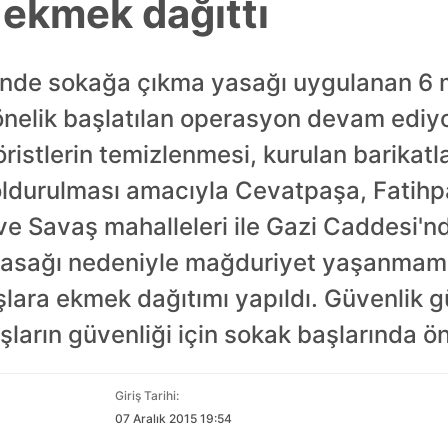
 ekmek dağıttı
esinde sokağa çıkma yasağı uygulanan 6 
önelik başlatılan operasyon devam ediy
ristlerin temizlenmesi, kurulan barikatla
oldurulması amacıyla Cevatpaşa, Fatih
ve Savaş mahalleleri ile Gazi Caddesi'n
yasağı nedeniyle mağduriyet yaşanmama
lara ekmek dağıtımı yapıldı. Güvenlik g
arın güvenliği için sokak başlarında ön
Giriş Tarihi:
07 Aralık 2015 19:54