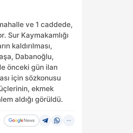
mahalle ve 1 caddede,
or. Sur Kaymakamlığı
rın kaldırılması,
paşa, Dabanoğlu,
de önceki gün ilan
sı için sözkonusu
üçlerinin, ekmek
lem aldığı görüldü.