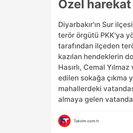
Özel harekat
Diyarbakır'ın Sur ilç
terör örgütü PKK'ya y
tarafından ilçeden terö
kazılan hendeklerin d
Hasırlı, Cemal Yılmaz 
edilen sokağa çıkma 
mahallerdeki vatandaş
almaya gelen vatandaşl
Takvim.com.tr