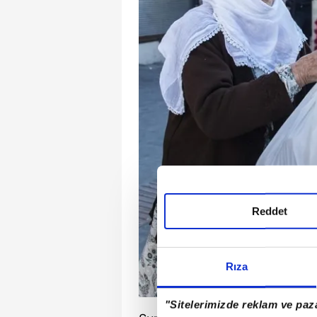
Reddet
Rıza
"Sitelerimizde reklam ve paza