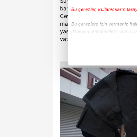
Sur Kaymakamlığı tarafından i
barikatların kaldırılması, kaz
Bu çerezler, kullanıcıların tara
Cevatpaşa, Fatihpaşa, Dabano
mahalleleri ile Gazi Caddesi'
Bu çerezlere izin vermeniz halin
yasağı nedeniyle mağduriyet 
deneyimi yaşatabiliriz. Bunu y
vatandaşlara ekmek dağıtımı y
içerikleri sunabilmek adına el
noktasında tek gelir kalemimiz 
Her halükârda, kullanıcılar, bu 
Sizlere daha iyi bir hizmet sun
çerezler vasıtasıyla çeşitli kiş
amacıyla kullanılmaktadır. Diğer
reklam/pazarlama faaliyetlerinin
Çerezlere ilişkin tercihlerinizi 
butonuna tıklayabilir,
Çerez Bi
6698 sayılı Kişisel Verilerin 