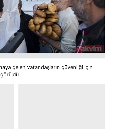
 çerezlerle ilgili bilgi almak için lütfen
tıklayınız
.
maya gelen vatandaşların güvenliği için
 görüldü.