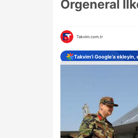
Orgeneral İl
Takvim.com.tr
Takvim'i Google'a ekleyin,