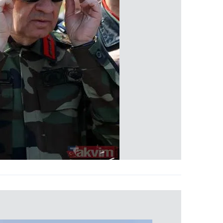
 çerezlerle ilgili bilgi almak için lütfen
tıklayınız
.