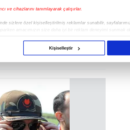
yıcı ve cihazlarını tanımlayarak çalışırlar.
de sizlere özel kişiselleştirilmiş reklamlar sunabilir, sayfalarım
aparken amacımızın size daha iyi bir reklam deneyimi sunmak ol
imizden gelen çabayı gösterdiğimizi ve bu noktada, reklamların ma
olduğunu sizlere hatırlatmak isteriz.
Kişiselleştir
çerezlere izin vermedikleri takdirde, kullanıcılara hedefli reklaml
abilmek için İnternet Sitemizde kendimize ve üçüncü kişilere ait 
isel verileriniz işlenmekte olup gerekli olan çerezler bilgi toplum
 çerezler, sitemizin daha işlevsel kılınması ve kişiselleştirilmes
 yapılması, amaçlarıyla sınırlı olarak açık rızanız dahilinde kulla
aşağıda yer alan panel vasıtasıyla belirleyebilirsiniz. Çerezlere iliş
lgilendirme Metnimizi
ziyaret edebilirsiniz.
Korunması Kanunu uyarınca hazırlanmış Aydınlatma Metnimizi okum