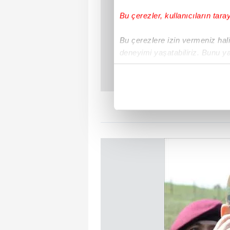
Bu çerezler, kullanıcıların tara
Bu çerezlere izin vermeniz halin
deneyimi yaşatabiliriz. Bunu y
içerikleri sunabilmek adına el
noktasında tek gelir kalemimiz 
Her halükârda, kullanıcılar, bu 
Sizlere daha iyi bir hizmet sun
çerezler vasıtasıyla çeşitli kiş
amacıyla kullanılmaktadır. Diğer
reklam/pazarlama faaliyetlerinin
Çerezlere ilişkin tercihlerinizi 
butonuna tıklayabilir,
Çerez Bi
6698 sayılı Kişisel Verilerin 