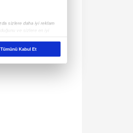
ızda sizlere daha iyi reklam
duğunu ve sizlere en iyi
liyetlerimizi karşılamak
Tümünü Kabul Et
ar gösterilmeyecektir."
çerezler kullanılmaktadır. Bu
u hizmetlerinin sunulması
i ve sizlere yönelik
nılacaktır.
kin detaylı bilgi için Ayarlar
ak ve sitemizde ilgili