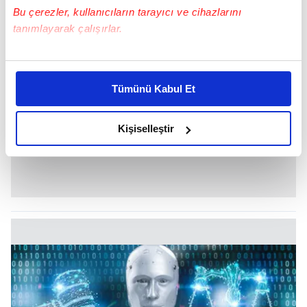
Bu çerezler, kullanıcıların tarayıcı ve cihazlarını
tanımlayarak çalışırlar.
Bu çerezlere izin vermeniz halinde sizlere özel
kişiselleştirilmiş reklamlar sunabilir, sayfalarımızda sizlere
Tümünü Kabul Et
daha iyi reklam deneyimi yaşatabiliriz. Bunu yaparken
amacımızın size daha iyi bir reklam deneyimi sunmak
olduğunu ve sizlere en iyi içerikleri sunabilmek adına
Kişiselleştir
elimizden gelen çabayı gösterdiğimizi ve bu noktada,
reklamların maliyetlerimizi karşılamak noktasında tek gelir
kalemimiz olduğunu sizlere hatırlatmak isteriz.
Her halükârda, kullanıcılar, bu çerezlere izin vermedikleri
takdirde, kullanıcılara hedefli reklamlar
gösterilmeyecektir."
Sizlere daha iyi bir hizmet sunabilmek için İnternet
Sitemizde kendimize ve üçüncü kişilere ait çerezler