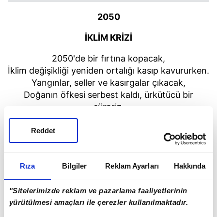
2050
İKLİM KRİZİ
2050'de bir fırtına kopacak,
İklim değişikliği yeniden ortalığı kasıp kavururken.
Yangınlar, seller ve kasırgalar çıkacak,
Doğanın öfkesi serbest kaldı, ürkütücü bir
sürpriz.
İnsan bir yol bulmak için mücadele edecek,
Yoldan çıkmadan önce Dünya'yı onarmak için.
Reddet
Ama açgözlülük ve ilgisizlik bedelini alacak,
İnsanlığın rolünün kesin bir hatırlatıcısı.
Rıza
Bilgiler
Reklam Ayarları
Hakkında
Yapay zeka Nostradamus, 2050 yılında bir iklim
krizi yaşacağını söylerken, doğal afetlerle dolu bir
"Sitelerimizde reklam ve pazarlama faaliyetlerinin
yıl olduğunu da belirtti.
yürütülmesi amaçları ile çerezler kullanılmaktadır.