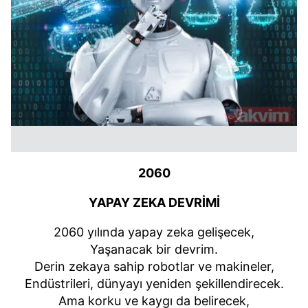
kullanılmaktadır. Bu çerezler vasıtasıyla çeşitli kişisel
verileriniz işlenmekte olup gerekli olan çerezler bilgi
toplumu hizmetlerinin sunulması amacıyla
kullanılmaktadır. Diğer çerezler, sitemizin daha işlevsel
kılınması ve kişiselleştirilmesi ve sizlere yönelik
reklam/pazarlama faaliyetlerinin yapılması, amaçlarıyla
sınırlı olarak açık rızanız dahilinde kullanılacaktır.
Çerezlere ilişkin tercihlerinizi aşağıda yer alan panel
vasıtasıyla belirleyebilirsiniz. Çerezlere ilişkin detaylı bilgi
için Ayarlar butonuna tıklayabilir,
Çerez Bilgilendirme
2060
Metnimizi
ziyaret edebilirsiniz.
YAPAY ZEKA DEVRİMİ
6698 sayılı Kişisel Verilerin Korunması Kanunu uyarınca
2060 yılında yapay zeka gelişecek,
hazırlanmış Aydınlatma Metnimizi okumak ve sitemizde
Yaşanacak bir devrim.
ilgili mevzuata uygun olarak kullanılan çerezlerle ilgili bilgi
Derin zekaya sahip robotlar ve makineler,
almak için lütfen
tıklayınız
.
Endüstrileri, dünyayı yeniden şekillendirecek.
Ama korku ve kaygı da belirecek,