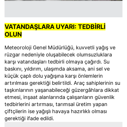
kullanılmaktadır. Bu çerezler vasıtasıyla çeşitli kişisel
verileriniz işlenmekte olup gerekli olan çerezler bilgi
toplumu hizmetlerinin sunulması amacıyla
kullanılmaktadır. Diğer çerezler, sitemizin daha işlevsel
VATANDAŞLARA UYARI: TEDBİRLİ
kılınması ve kişiselleştirilmesi ve sizlere yönelik
OLUN
reklam/pazarlama faaliyetlerinin yapılması, amaçlarıyla
sınırlı olarak açık rızanız dahilinde kullanılacaktır.
Meteoroloji Genel Müdürlüğü, kuvvetli yağış ve
rüzgar nedeniyle oluşabilecek olumsuzluklara
Çerezlere ilişkin tercihlerinizi aşağıda yer alan panel
karşı vatandaşları tedbirli olmaya çağırdı. Su
vasıtasıyla belirleyebilirsiniz. Çerezlere ilişkin detaylı bilgi
baskını, yıldırım, ulaşımda aksama, ani sel ve
için Ayarlar butonuna tıklayabilir,
Çerez Bilgilendirme
küçük çaplı dolu yağışına karşı önlemlerin
Metnimizi
ziyaret edebilirsiniz.
artırılması gerektiği belirtildi. Araç sahiplerinin su
6698 sayılı Kişisel Verilerin Korunması Kanunu uyarınca
taşkınlarının yaşanabileceği güzergâhlara dikkat
hazırlanmış Aydınlatma Metnimizi okumak ve sitemizde
etmesi, inşaat alanlarında çalışanların güvenlik
ilgili mevzuata uygun olarak kullanılan çerezlerle ilgili bilgi
tedbirlerini artırması, tarımsal üretim yapan
almak için lütfen
tıklayınız
.
çiftçilerin ise yağışlı havaya hazırlıklı olması
gerektiği ifade edildi.