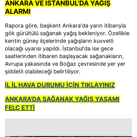
ANKARA VE İSTANBUL'DA YAĞIŞ
ALARMI
Rapora göre, başkent Ankara'da yarın itibarıyla
gök gürültülü sağanak yağış bekleniyor. Özellikle
kentin güney ilçelerinde yağışların kuvvetli
olacağı uyarısı yapıldı. İstanbul'da ise gece
saatlerinden itibaren başlayacak sağanakların,
Avrupa yakasında ve Boğaz çevresinde yer yer
şiddetli olabileceği belirtiliyor.
İL İL HAVA DURUMU İÇİN TIKLAYINIZ
ANKARA'DA SAĞANAK YAĞIŞ YAŞAMI
FELÇ ETTİ