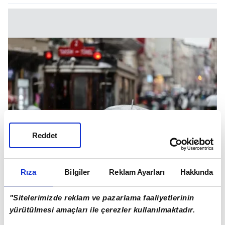
Reddet
Rıza
Bilgiler
Reklam Ayarları
Hakkında
"Sitelerimizde reklam ve pazarlama faaliyetlerinin
SICAKLIKLAR DÜŞÜYOR, MEVSİM
yürütülmesi amaçları ile çerezler kullanılmaktadır.
NORMALLERİNE DÖNÜŞ BAŞLIYOR