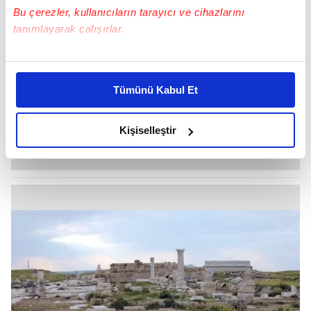
Bu çerezler, kullanıcıların tarayıcı ve cihazlarını
tanımlayarak çalışırlar.
Bu çerezlere izin vermeniz halinde sizlere özel
kişiselleştirilmiş reklamlar sunabilir, sayfalarımızda sizlere
Tümünü Kabul Et
daha iyi reklam deneyimi yaşatabiliriz. Bunu yaparken
amacımızın size daha iyi bir reklam deneyimi sunmak
olduğunu ve sizlere en iyi içerikleri sunabilmek adına
Kişiselleştir
elimizden gelen çabayı gösterdiğimizi ve bu noktada,
reklamların maliyetlerimizi karşılamak noktasında tek gelir
kalemimiz olduğunu sizlere hatırlatmak isteriz.
Her halükârda, kullanıcılar, bu çerezlere izin vermedikleri
takdirde, kullanıcılara hedefli reklamlar
gösterilmeyecektir."
Sizlere daha iyi bir hizmet sunabilmek için İnternet
Sitemizde kendimize ve üçüncü kişilere ait çerezler