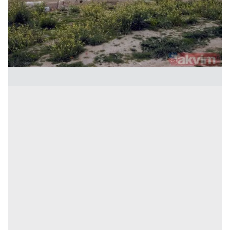
kullanılmaktadır. Bu çerezler vasıtasıyla çeşitli kişisel
verileriniz işlenmekte olup gerekli olan çerezler bilgi
toplumu hizmetlerinin sunulması amacıyla
kullanılmaktadır. Diğer çerezler, sitemizin daha işlevsel
kılınması ve kişiselleştirilmesi ve sizlere yönelik
reklam/pazarlama faaliyetlerinin yapılması, amaçlarıyla
sınırlı olarak açık rızanız dahilinde kullanılacaktır.
Çerezlere ilişkin tercihlerinizi aşağıda yer alan panel
vasıtasıyla belirleyebilirsiniz. Çerezlere ilişkin detaylı bilgi
için Ayarlar butonuna tıklayabilir,
Çerez Bilgilendirme
Metnimizi
ziyaret edebilirsiniz.
6698 sayılı Kişisel Verilerin Korunması Kanunu uyarınca
hazırlanmış Aydınlatma Metnimizi okumak ve sitemizde
ilgili mevzuata uygun olarak kullanılan çerezlerle ilgili bilgi
almak için lütfen
tıklayınız
.