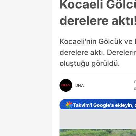
Kocaeli Gölc
derelere akt
Kocaeli'nin Gölcük ve 
derelere aktı. Dereler
oluştuğu görüldü.
G
DHA
0
Takvim'i Google'a ekleyin,