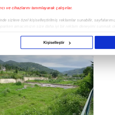
n çevresinden ağır koku yayılırken, su
yıcı ve cihazlarını tanımlayarak çalışırlar.
ının oluştuğu görüldü.
de sizlere özel kişiselleştirilmiş reklamlar sunabilir, sayfalarım
aparken amacımızın size daha iyi bir reklam deneyimi sunmak ol
imizden gelen çabayı gösterdiğimizi ve bu noktada, reklamların ma
olduğunu sizlere hatırlatmak isteriz.
Kişiselleştir
çerezlere izin vermedikleri takdirde, kullanıcılara hedefli reklaml
abilmek için İnternet Sitemizde kendimize ve üçüncü kişilere ait 
isel verileriniz işlenmekte olup gerekli olan çerezler bilgi toplum
 çerezler, sitemizin daha işlevsel kılınması ve kişiselleştirilmes
 yapılması, amaçlarıyla sınırlı olarak açık rızanız dahilinde kulla
aşağıda yer alan panel vasıtasıyla belirleyebilirsiniz. Çerezlere iliş
lgilendirme Metnimizi
ziyaret edebilirsiniz.
Korunması Kanunu uyarınca hazırlanmış Aydınlatma Metnimizi okum