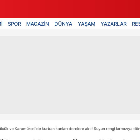
İ
SPOR
MAGAZİN
DÜNYA
YAŞAM
YAZARLAR
RE
ölcük ve Karamürsel'de kurban kanları derelere aktı! Suyun rengi kırmızıya dö