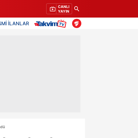
CANLI
YAYIN
SMİ İLANLAR
ndü