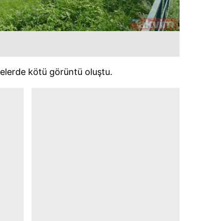
 çerezlerle ilgili bilgi almak için lütfen
tıklayınız
.
elerde kötü görüntü oluştu.