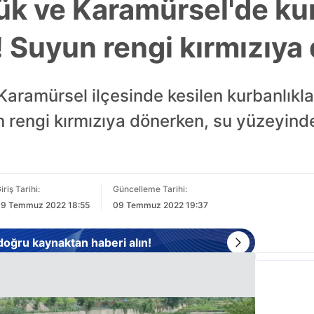
ük ve Karamürsel'de ku
ı! Suyun rengi kırmızıy
Karamürsel ilçesinde kesilen kurbanlıkla
in rengi kırmızıya dönerken, su yüzeyind
iriş Tarihi:
Güncelleme Tarihi:
9 Temmuz 2022 18:55
09 Temmuz 2022 19:37
 doğru kaynaktan haberi alın!