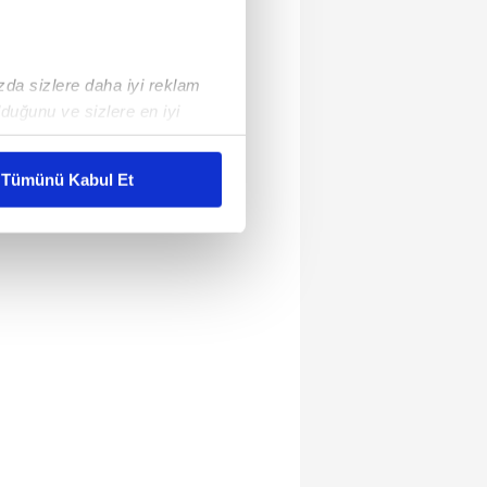
ızda sizlere daha iyi reklam
duğunu ve sizlere en iyi
liyetlerimizi karşılamak
Tümünü Kabul Et
ar gösterilmeyecektir."
çerezler kullanılmaktadır. Bu
u hizmetlerinin sunulması
i ve sizlere yönelik
nılacaktır.
kin detaylı bilgi için Ayarlar
ak ve sitemizde ilgili