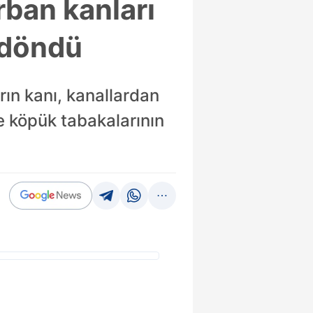
rban kanları
a döndü
rın kanı, kanallardan
e köpük tabakalarının