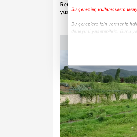
Rengi kırmızıya dönen dereleri
Bu çerezler, kullanıcıların tara
yüzeyinde ise köpük tabakalar
Bu çerezlere izin vermeniz halin
deneyimi yaşatabiliriz. Bunu y
içerikleri sunabilmek adına el
noktasında tek gelir kalemimiz 
Her halükârda, kullanıcılar, bu 
Sizlere daha iyi bir hizmet sun
çerezler vasıtasıyla çeşitli kiş
amacıyla kullanılmaktadır. Diğer
reklam/pazarlama faaliyetlerinin
Çerezlere ilişkin tercihlerinizi 
butonuna tıklayabilir,
Çerez Bi
6698 sayılı Kişisel Verilerin 