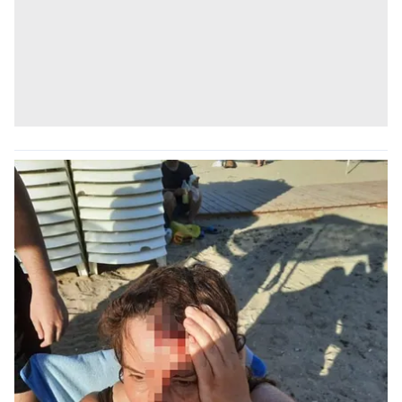
Çerezlere ilişkin tercihlerinizi aşağıda yer alan panel
vasıtasıyla belirleyebilirsiniz. Çerezlere ilişkin detaylı bilgi
için Ayarlar butonuna tıklayabilir,
Çerez Bilgilendirme
Metnimizi
ziyaret edebilirsiniz.
6698 sayılı Kişisel Verilerin Korunması Kanunu uyarınca
hazırlanmış Aydınlatma Metnimizi okumak ve sitemizde
ilgili mevzuata uygun olarak kullanılan çerezlerle ilgili bilgi
almak için lütfen
tıklayınız
.