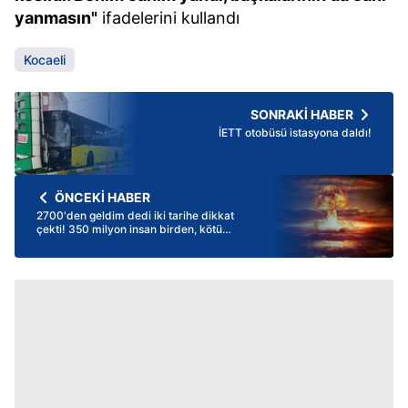
yanmasın"
ifadelerini kullandı
Kocaeli
SONRAKİ HABER
İETT otobüsü istasyona daldı!
ÖNCEKİ HABER
2700'den geldim dedi iki tarihe dikkat
çekti! 350 milyon insan birden, kötü
günler bitti şimdi sırada...