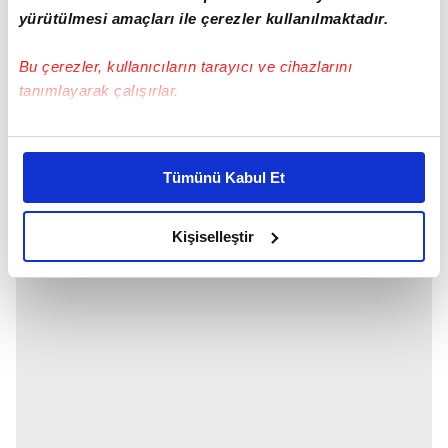
yürütülmesi amaçları ile çerezler kullanılmaktadır.
Bu sırada iki kadın, boş kalan bir binaya girerek
Bu çerezler, kullanıcıların tarayıcı ve cihazlarını
zemin kattaki daireleri kontrol etmeye başladı.
tanımlayarak çalışırlar.
Bu çerezlere izin vermeniz halinde sizlere özel
kişiselleştirilmiş reklamlar sunabilir, sayfalarımızda sizlere
Tümünü Kabul Et
daha iyi reklam deneyimi yaşatabiliriz. Bunu yaparken
amacımızın size daha iyi bir reklam deneyimi sunmak
olduğunu ve sizlere en iyi içerikleri sunabilmek adına
Kişiselleştir
elimizden gelen çabayı gösterdiğimizi ve bu noktada,
reklamların maliyetlerimizi karşılamak noktasında tek gelir
kalemimiz olduğunu sizlere hatırlatmak isteriz.
Her halükârda, kullanıcılar, bu çerezlere izin vermedikleri
takdirde, kullanıcılara hedefli reklamlar
gösterilmeyecektir."