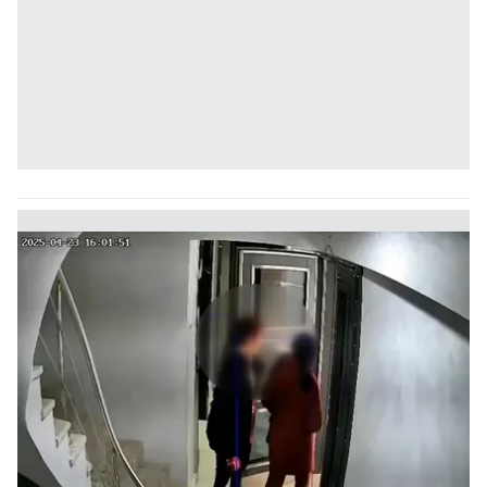
Sizlere daha iyi bir hizmet sunabilmek için İnternet
Sitemizde kendimize ve üçüncü kişilere ait çerezler
kullanılmaktadır. Bu çerezler vasıtasıyla çeşitli kişisel
verileriniz işlenmekte olup gerekli olan çerezler bilgi
toplumu hizmetlerinin sunulması amacıyla
kullanılmaktadır. Diğer çerezler, sitemizin daha işlevsel
kılınması ve kişiselleştirilmesi ve sizlere yönelik
reklam/pazarlama faaliyetlerinin yapılması, amaçlarıyla
sınırlı olarak açık rızanız dahilinde kullanılacaktır.
Çerezlere ilişkin tercihlerinizi aşağıda yer alan panel
vasıtasıyla belirleyebilirsiniz. Çerezlere ilişkin detaylı bilgi
için Ayarlar butonuna tıklayabilir,
Çerez Bilgilendirme
Metnimizi
ziyaret edebilirsiniz.
6698 sayılı Kişisel Verilerin Korunması Kanunu uyarınca
hazırlanmış Aydınlatma Metnimizi okumak ve sitemizde
ilgili mevzuata uygun olarak kullanılan çerezlerle ilgili bilgi
almak için lütfen
tıklayınız
.